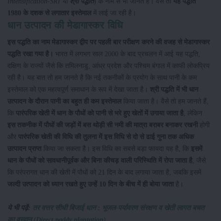
Intensification-SRI या
श्री पद्धति
) के नाम से भी जानते है। वैसे तो
यह पद्धति
1980 के दशक से लगातार इस्तेमाल
में लाई जा रही है।
धान उत्पादन की मेडागास्कर विधि
इस पद्धति का नाम मेडागास्कर द्वीप पर पहली बार परीक्षण करने की वजह से मेडागास्कर
पद्धति रखा गया है।
भारत में लगभग साल 2000 के बाद प्रचलन में आई यह पद्धति,
दक्षिण के राज्यों जैसे कि तमिलनाडु, आंध्र प्रदेश और पश्चिम बंगाल में काफी लोकप्रिय
रही है। यह बात तो हम जानते है कि नई तकनीकों के प्रयोग के साथ पानी के कम
इस्तेमाल को एक महत्वपूर्ण समाधान के रूप में देखा जाता है।
श्री पद्धति में भी धान
उत्पादन के दौरान पानी का बहुत ही कम इस्तेमाल
किया जाता है। वैसे तो हम जानते हैं,
कि
पारंपरिक खेती में धान के पौधों को पानी से भरे हुए खेतों में उगाया जाता है
, लेकिन
इस तकनीक में पौधों की जड़ों में बस थोड़ी सी नमी की मात्रा बराबर बनाकर रखनी
होगी
और
पारंपरिक खेती की विधि की तुलना में इस विधि से दो से ढाई गुना तक अधिक
उत्पादन प्राप्त
किया जा सकता है। इस विधि का सबसे बड़ा फायदा यह है, कि
इसमें
धान के पौधों को सावधानीपूर्वक और बिना कीचड़ वाली परिस्थिति में रोपा जाता है
, जैसे
कि परंपरागत धान की खेती में पौधों को 21 दिन के बाद लगाया जाता है, जबकि इसमें
जल्दी उत्पादन को ध्यान रखते हुए उन्हें 10 दिन के बीच में ही बोया जाता
है।
ये भी पढ़ें:
तर वत्तर सीधी बिजाई धान : भूजल-पर्यावरण संरक्षण व खेती लागत बचत
का वरदान (Direct paddy plantation)