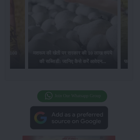
िलेगा 100
मशरूम की खेती पर सरकार की 10 लाख रुपये
की सब्सिडी: जानिए कैसे करें आवेदन...
फसल बीम
Join Our Whatsapp Group