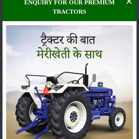
ENQUIRY FOR OUR PREMIUM
ये भी पढ़ें:
गेहूं की अच्छी फसल तैयार करने के लिए जरूरी खाद के प्रकार
जैविक
TRACTORS
खाद की दर को 8 से 10 टन प्रति हेक्टेयर से बनाकर रखें और अपने खेत की मिट्टी में
पोषक तत्वों की जांच करवाने के बाद नाइट्रोजन, सल्फर और पोटाश को पर्याप्त मात्रा
में मिलाकर खरपतवार का नियंत्रण किया जा सकता है। किसान भाई ध्यान रखें कि यदि
आपने खेत में पानी भरने दिया तो वहां पर काफी ज्यादचारा और कचरा हो जाएगा। इस
चारे को काटने के लिए अलग से मेहनत और मजदूरी के पैसे भी आपके बजट को बढ़ा
सकते हैं, इसलिए आप
कोनोवीडर
(
CONO WEEDER
)का इस्तेमाल कर खरपतवार
को निकाल सकते हैं और वक्त रहते हुए अपने खेत में मनचाही उपज प्राप्त कर सकते
है। आशा करते हैं कि,
श्री विधि के तहत धान उत्पादन की खेती
हमारे किसान भाइयों
को भविष्य में अच्छा मुनाफा कमा कर दे पाएगी और ऊपर बताई गई जानकारी का
इस्तेमाल कर आप भी अपने छोटे से खेत में अच्छी पैदावार कर पाएंगे।
श्रेणी
फसल
भंडारण