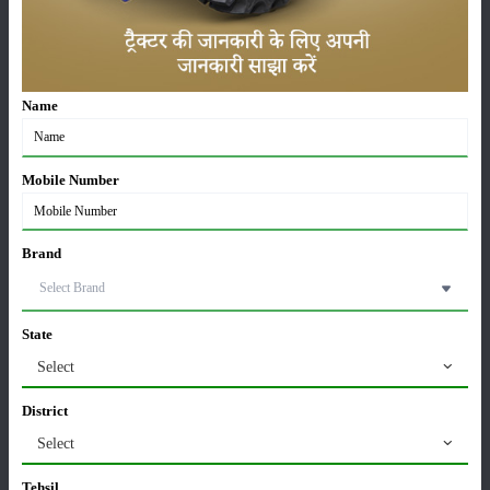
कीटनाशक
पशुपालन
Name
Mobile Number
कृषि यंत्र
समाचार
Brand
State
सम्पादकीय
अन्य
Select
District
लाड़ली बहना योजना की 36वीं किस्त जारी, करोड़ों महिलाओं के
Select
खातों में पहुंचे 1500 रुपये
16-May-2026
Tehsil