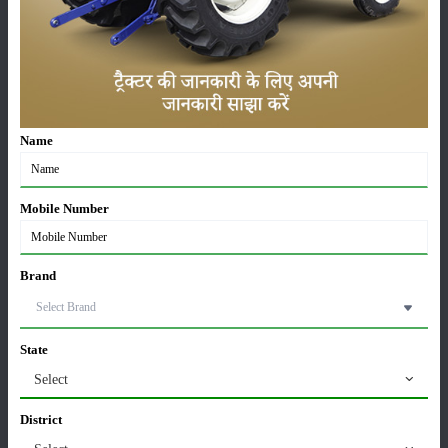
महिंद्रा युवो टेक प्लस 585 4WD: कीमत, फीचर्स और
स्पेसिफिकेशन
09-Aug-2026
स्वराज 744 XT 4WD ट्रैक्टर: कीमत, फीचर्स, माइलेज और
Name
स्पेसिफिकेशन्स 2026
08-Aug-2026
Mobile Number
भारत में टॉप 3 वाल्डो ट्रैक्टर: जानें, कीमत और स्पेसिफिकेशन
08-Aug-2026
Brand
रिटेल ट्रैक्टर सेल्स रिपोर्ट जुलाई 2026: बिक्री में 28.13% की
बढ़ोतरी, 117349 यूनिट्स बेचे
State
07-Aug-2026
Select
मैसी फर्ग्यूसन 6028 मैक्सप्रो वाइड ट्रैक: कीमत, फीचर्स और
District
पूरी जानकारी