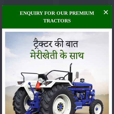
ENQUIRY FOR OUR PREMIUM
फसल
भंडारण
TRACTORS
कीटनाशक
पशुपालन
कृषि यंत्र
समाचार
सम्पादकीय
अन्य