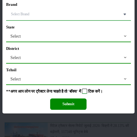
Brand
State
कीटनाशक
पशुपालन
Select
District
Select
कृषि यंत्र
समाचार
Tehsil
Select
**अगर आप लोन पर ट्रैक्टर लेना चाहते है तो 'बॉक्स' में
टिक
करें।
सम्पादकीय
अन्य
Submit
रिटेल ट्रैक्टर सेल्स रिपोर्ट जुलाई 2026: बिक्री में 28.13% की
बढ़ोतरी, 117349 यूनिट्स बेचे