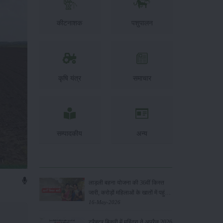
कीटनाशक
पशुपालन
कृषि यंत्र
समाचार
सम्पादकीय
अन्य
लाड़ली बहना योजना की 36वीं किस्त
जारी, करोड़ों महिलाओं के खातों में पहुंचे
1500 रुपये
16-May-2026
ट्रैक्टर बिक्री में महिंद्रा ने अप्रैल 2026