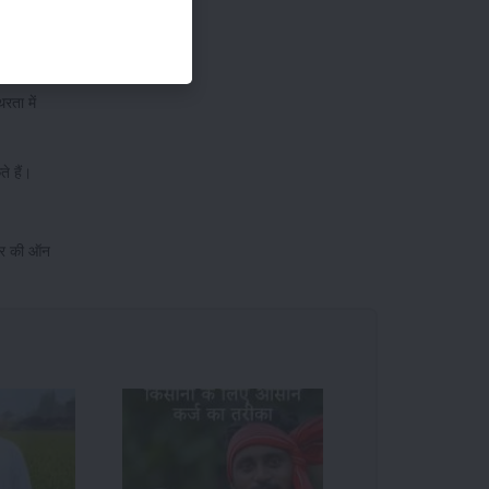
रता में
ते हैं।
्टर की ऑन