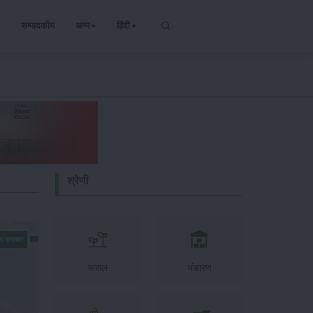
सम्पादकीय
अन्य
हिंदी
श्रेणी
न-समाचार
फसल
भंडारण