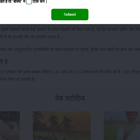
 है तो 'बॉक्स' में
टिक
करें।
Submit
षताऐं
, इसमें आपको काफी बड़े आकार के टायर दिखने को मिल जाते हैं, जो कि शानदार कर्षण और स्थि
यों में भी प्रभावी तौर से प्रदर्शन करता है।
्षमता और अनुकूलनीय ट्रांसमिशन के साथ सहजता से जुताई, हेरोई तथा खेती का कार्य कर सक
नी है
ट्रैक्टर की एक्स शोरूम कीमत 6.45 लाख से 6.55 लाख रुपये निर्धारित की है। इस ट्रैक
िन्न-भिन्न हो सकती है।
वेब स्टोरीज