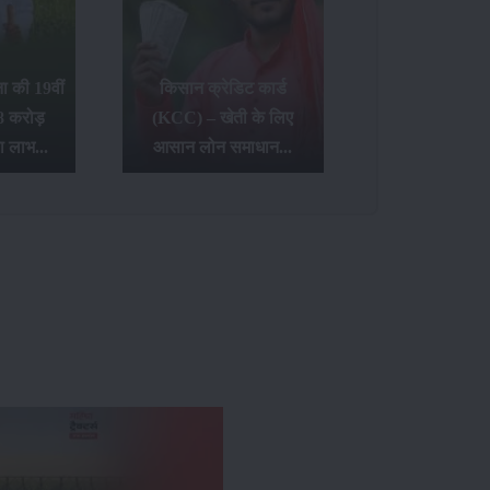
 की 19वीं
किसान क्रेडिट कार्ड
8 करोड़
(KCC) – खेती के लिए
ा लाभ...
आसान लोन समाधान...