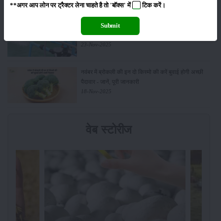
**अगर आप लोन पर ट्रैक्टर लेना चाहते है तो 'बॉक्स' में
टिक
करें।
किसानों के लिए बड़ी सौगात: सूर्य योजना में बदलाव, अब सोलर
Submit
पंप पर 90% तक सब्सिडी!
23-Nov-2025
नवंबर में ब्रोकली की इन दो किस्मो की करें बुवाई होगी अच्छी
पैदावार - जानें, पूरी जानकारी
18-Nov-2025
वेब स्टोरीज