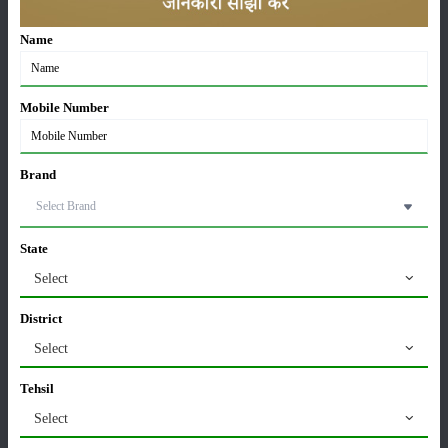
Sonalika Tractors Achieves Record Sales of 1,80,504
Name
Units in FY’26
02-Apr-2026
Mobile Number
मसूर की एमएसपी खरीद पर सरकार से मिली मंजूरी: किसानों को
मिली बड़ी राहत
28-Mar-2026
Brand
पूसा कृषि विज्ञान मेला 2026: 25–27 फरवरी को आयोजन
24-Feb-2026
State
Select
किसान क्रेडिट कार्ड (KCC) में बड़े सुधार की तैयारी: RBI की
District
नई पहल से किसानों को मिलेगा फायदा
Select
13-Feb-2026
Tehsil
Budget 2026: ‘भारत विस्तार’ से कृषि में डिजिटल और AI
Select
क्रांति की शुरुआत
01-Feb-2026