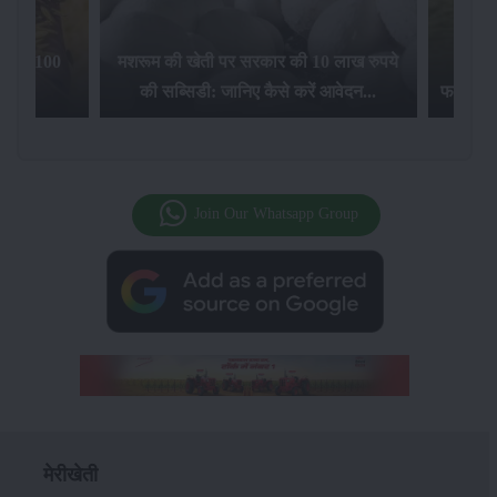
िलेगा 100
मशरूम की खेती पर सरकार की 10 लाख रुपये
की सब्सिडी: जानिए कैसे करें आवेदन...
फसल बीम
Join Our Whatsapp Group
मेरीखेती