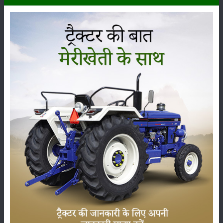
कृषि यंत्र
समाचार
सम्पादकीय
अन्य
लाड़ली बहना योजना की 36वीं किस्त जारी, करोड़ों महिलाओं के
खातों में पहुंचे 1500 रुपये
16-May-2026
ट्रैक्टर बिक्री में महिंद्रा ने अप्रैल 2026 में दर्ज की 20% से
अधिक वृद्धि
01-May-2026