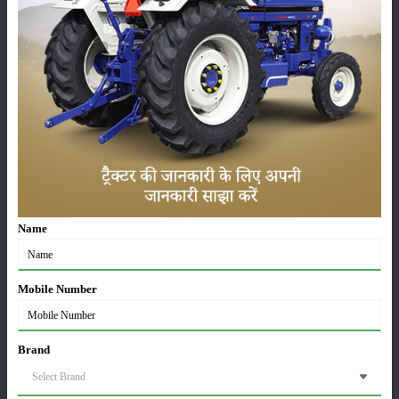
कृषि यंत्र
समाचार
सम्पादकीय
अन्य
Name
लाड़ली बहना योजना की 36वीं किस्त जारी, करोड़ों महिलाओं के
खातों में पहुंचे 1500 रुपये
16-May-2026
Mobile Number
ट्रैक्टर बिक्री में महिंद्रा ने अप्रैल 2026 में दर्ज की 20% से
अधिक वृद्धि
Brand
01-May-2026