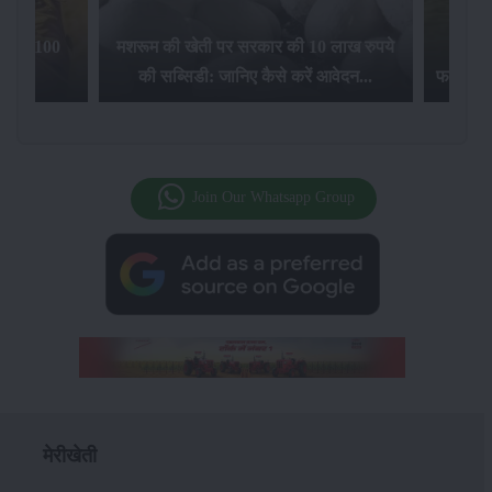
िलेगा 100
मशरूम की खेती पर सरकार की 10 लाख रुपये
की सब्सिडी: जानिए कैसे करें आवेदन...
फसल बीम
Join Our Whatsapp Group
मेरीखेती