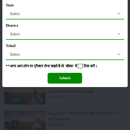
Sonalika Tractors Achieves Record Sales of 1,80,504
State
Units in FY’26
Select
02-Apr-2026
District
मसूर की एमएसपी खरीद पर सरकार से मिली मंजूरी: किसानों को
Select
मिली बड़ी राहत
28-Mar-2026
Tehsil
Select
पूसा कृषि विज्ञान मेला 2026: 25–27 फरवरी को आयोजन
24-Feb-2026
**अगर आप लोन पर ट्रैक्टर लेना चाहते है तो 'बॉक्स' में
टिक
करें।
Submit
किसान क्रेडिट कार्ड (KCC) में बड़े सुधार की तैयारी: RBI की
नई पहल से किसानों को मिलेगा फायदा
13-Feb-2026
Budget 2026: ‘भारत विस्तार’ से कृषि में डिजिटल और AI
क्रांति की शुरुआत
01-Feb-2026