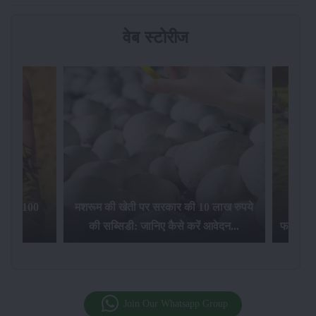
वेब स्टोरीज
की खेती पर
किसानों को धान की बिक्री पर मिलेगा 100
मशरूम 
सिड़ी...
रुपये का बोनस...
की 
Join Our Whatsapp Group