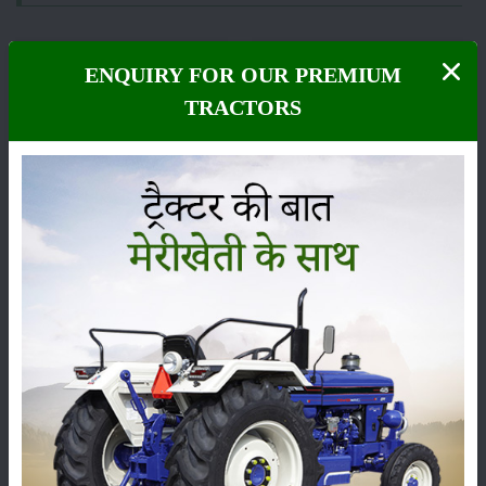
ENQUIRY FOR OUR PREMIUM
TRACTORS
फसल
भंडारण
कीटनाशक
पशुपालन
कृषि यंत्र
समाचार
सम्पादकीय
अन्य