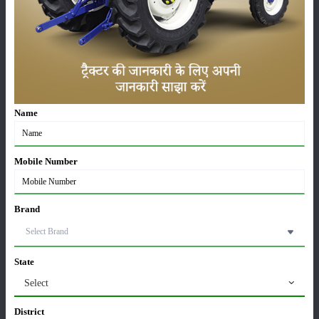
लाड़ली बहना योजना की 36वीं किस्त जारी, करोड़ों महिलाओं के
खातों में पहुंचे 1500 रुपये
16-May-2026
Name
ट्रैक्टर बिक्री में महिंद्रा ने अप्रैल 2026 में दर्ज की 20% से
अधिक वृद्धि
01-May-2026
Mobile Number
Sonalika Tractors Achieves Record Sales of 1,80,504
Units in FY’26
Brand
02-Apr-2026
मसूर की एमएसपी खरीद पर सरकार से मिली मंजूरी: किसानों को
State
मिली बड़ी राहत
Select
28-Mar-2026
District