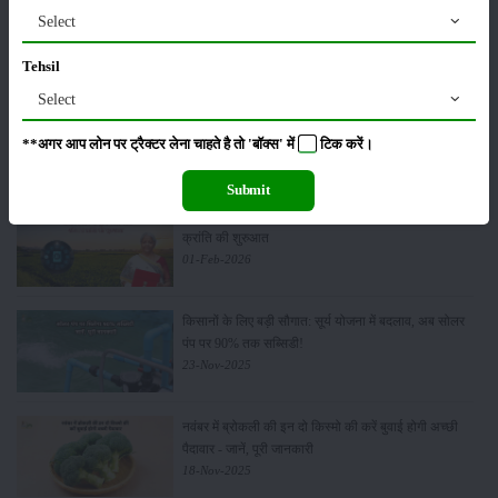
पूसा कृषि विज्ञान मेला 2026: 25–27 फरवरी को आयोजन
Select
24-Feb-2026
Tehsil
Select
किसान क्रेडिट कार्ड (KCC) में बड़े सुधार की तैयारी: RBI की
नई पहल से किसानों को मिलेगा फायदा
**अगर आप लोन पर ट्रैक्टर लेना चाहते है तो 'बॉक्स' में
टिक
करें।
13-Feb-2026
Submit
Budget 2026: ‘भारत विस्तार’ से कृषि में डिजिटल और AI
क्रांति की शुरुआत
01-Feb-2026
किसानों के लिए बड़ी सौगात: सूर्य योजना में बदलाव, अब सोलर
पंप पर 90% तक सब्सिडी!
23-Nov-2025
नवंबर में ब्रोकली की इन दो किस्मो की करें बुवाई होगी अच्छी
पैदावार - जानें, पूरी जानकारी
18-Nov-2025