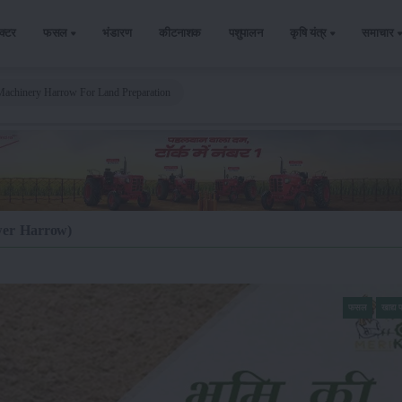
ैक्टर
फसल
भंडारण
कीटनाशक
पशुपालन
कृषि यंत्र
समाचार
Machinery Harrow For Land Preparation
Power Harrow)
फसल
खाद्य