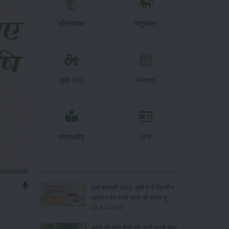
कीटनाशक
पशुपालन
कृषि यंत्र
समाचार
सम्पादकीय
अन्य
पूसा बासमती 1882: सूखे में भी बेहतरीन
उत्पादन देने वाली भारत की पहली सूखा-
सहिष्णु बासमती किस्म
22-Jun-2026
करेले की खेती कैसे करें: होगी लाखों रुपए