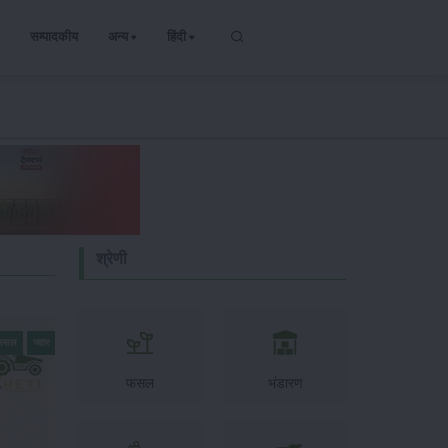
सम्पादकीय
अन्य
हिंदी
श्रेणी
 फसल
ज्वार
फसल
भंडारण