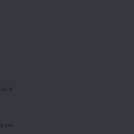
 खेती की
र बोई फसल