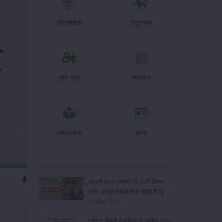
कीटनाशक
पशुपालन
कृषि यंत्र
समाचार
सम्पादकीय
अन्य
लाड़ली बहना योजना की 36वीं किस्त
जारी, करोड़ों महिलाओं के खातों में पहुंचे
1500 रुपये
16-May-2026
ट्रैक्टर बिक्री में महिंद्रा ने अप्रैल 2026