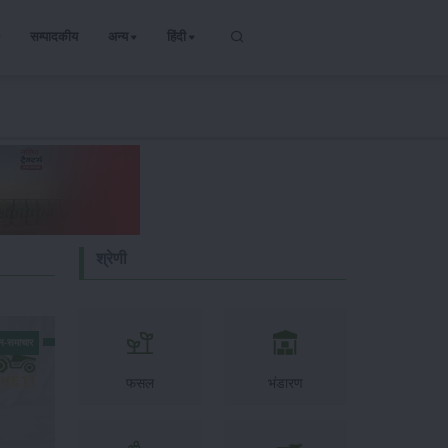
सम्पादकीय
अन्य
हिंदी
श्रेणी
न-समाचार
फसल
भंडारण