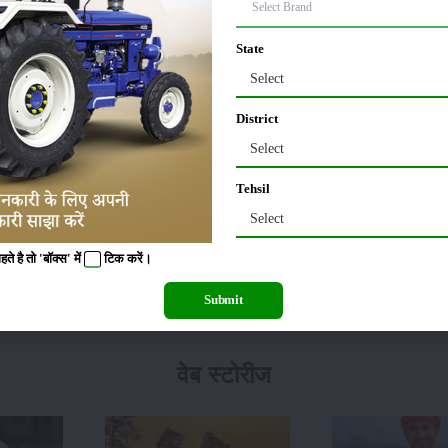
बातें जान लेते हैं। इस योजना का लाभ केवल वही किसान उठा सकते हैं जिनके पास 2 हेक्टेयर 
State
ैं वे किसान इस योजना का लाभ नहीं उठा सकते।
Select
किसान ही इस योजना में आवेदन कर सकते हैं।
District
आपको इसमें हर महीने ₹55 निवेश करने होते हैं और वहीं जब आपकी उम्र 60 वर्ष से ऊपर हो 
Select
Tehsil
्थिति में उस किसान की पत्नी को पेंशन के तौर पर हर महीने ₹1500 रुपए देने का प्रावधान है।
Select
 है तो 'बॉक्स' में
टिक
करें।
े लिए आप अपने नजदीकी कॉमन सर्विस सेंटर जाकर इस योजना में आवेदन कर सकते हैं।
Submit
ट साइज फोटो, खसरा खतौनी, आदि दूसरे दस्तावेजों की आवश्यकता पड़ेगी।
वेब स्टोरीज