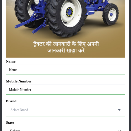
सम्पादकीय
अन्य
जॉन डियर 5060 E - 2WD एसी केबिन: 60 एचपी में खेती के
लिए बेस्ट ट्रैक्टर
Name
06-Aug-2026
सोनालीका ट्रैक्टर सेल्स रिपोर्ट जुलाई 2026: घरेलू बाजार में
Mobile Number
27.2 प्रतिशत की वृद्धि, 11442 ट्रैक्टर बेचे
05-Aug-2026
Brand
भारत में टॉप 5 लेटेस्ट ट्रैक्टर: जानें, कीमत और
स्पेसिफिकेशन्स
05-Aug-2026
State