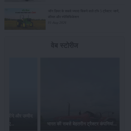
जॉन डियर के सबसे ज्यादा बिकने वाले टॉप 5 ट्रैक्टर: जानें,
कीमत और स्पेसिफिकेशन
01-Aug-2026
वेब स्टोरीज
टर खरीदे और उम्मीद
ेज़ पाए...
भारत की सबसे बेहतरीन ट्रैक्टर कंपनियां...