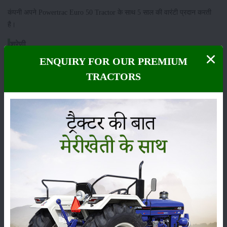
कंपनी अपने Powertrac Euro 50 Tractor के साथ 5 साल की वारंटी प्रदान करती
है।
श्रेणी
ENQUIRY FOR OUR PREMIUM
TRACTORS
फसल
भंडारण
कीटनाशक
पशुपालन
कृषि यंत्र
समाचार