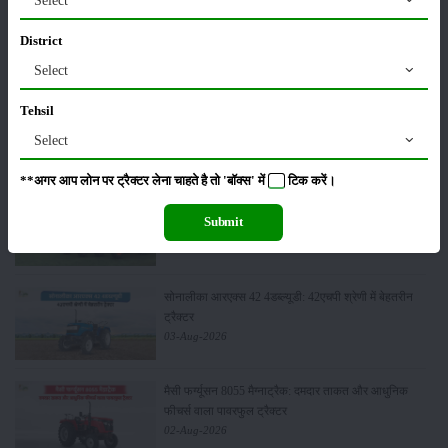
Select
महिंद्रा युवो टेक प्लस 585 4WD : कीमत, फीचर्स और
स्पेसिफिकेशन
District
04-Aug-2026
Select
वीएसटी टिलर्स ट्रैक्टर्स सेल्स रिपोर्ट जुलाई 2026: कंपनी ने
Tehsil
5450 पावर टिलर और 403 ट्रैक्टर बेचे
Select
04-Aug-2026
**अगर आप लोन पर ट्रैक्टर लेना चाहते है तो 'बॉक्स' में
टिक
करें।
एस्कॉर्ट्स कुबोटा सेल्स रिपोर्ट जुलाई 2026: घरेलू ट्रैक्टर
बिक्री में 23.7% की वृद्धि, 8194 ट्रैक्टर बेचे
Submit
04-Aug-2026
सोनालीका आरएक्स 42 4डब्ल्यूडी: 42एचपी श्रेणी में बेहतरीन
ट्रैक्टर
03-Aug-2026
मैसी फर्ग्यूसन 8055 मैग्नाट्रैक: दमदार ताकत और आधुनिक
फीचर्स वाला पावरफुल ट्रैक्टर
02-Aug-2026