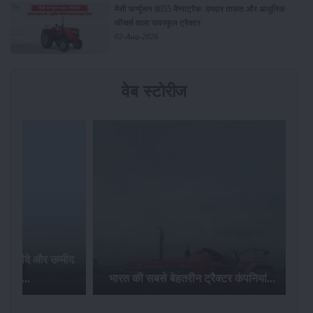
मैसी फर्ग्यूसन 8055 मैग्नाट्रैक: दमदार ताकत और आधुनिक
फीचर्स वाला पावरफुल ट्रैक्टर
02-Aug-2026
वेब स्टोरीज
र खरीदे और उम्मीद
ज़ पाए...
भारत की सबसे बेहतरीन ट्रैक्टर कंपनियां...