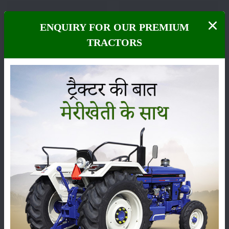
ENQUIRY FOR OUR PREMIUM
फसल
भंडारण
TRACTORS
कीटनाशक
पशुपालन
कृषि यंत्र
समाचार
सम्पादकीय
अन्य