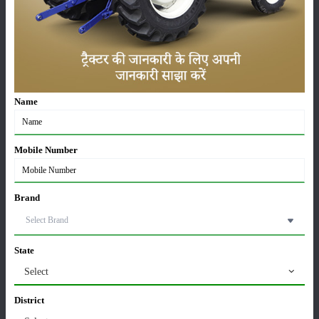
लाड़ली बहना योजना की 36वीं किस्त जारी, करोड़ों महिलाओं के
खातों में पहुंचे 1500 रुपये
16-May-2026
ट्रैक्टर बिक्री में महिंद्रा ने अप्रैल 2026 में दर्ज की 20% से
Name
अधिक वृद्धि
01-May-2026
Mobile Number
Sonalika Tractors Achieves Record Sales of 1,80,504
Units in FY’26
02-Apr-2026
Brand
मसूर की एमएसपी खरीद पर सरकार से मिली मंजूरी: किसानों को
मिली बड़ी राहत
State
28-Mar-2026
Select
पूसा कृषि विज्ञान मेला 2026: 25–27 फरवरी को आयोजन
District
24-Feb-2026