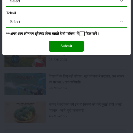
Select
Tehsil
किसान क्रेडिट कार्ड (KCC) में बड़े सुधार की तैयारी: RBI की
Select
नई पहल से किसानों को मिलेगा फायदा
13-Feb-2026
**अगर आप लोन पर ट्रैक्टर लेना चाहते है तो 'बॉक्स' में
टिक
करें।
Submit
Budget 2026: ‘भारत विस्तार’ से कृषि में डिजिटल और AI
क्रांति की शुरुआत
01-Feb-2026
किसानों के लिए बड़ी सौगात: सूर्य योजना में बदलाव, अब सोलर
पंप पर 90% तक सब्सिडी!
23-Nov-2025
नवंबर में ब्रोकली की इन दो किस्मो की करें बुवाई होगी अच्छी
पैदावार - जानें, पूरी जानकारी
18-Nov-2025