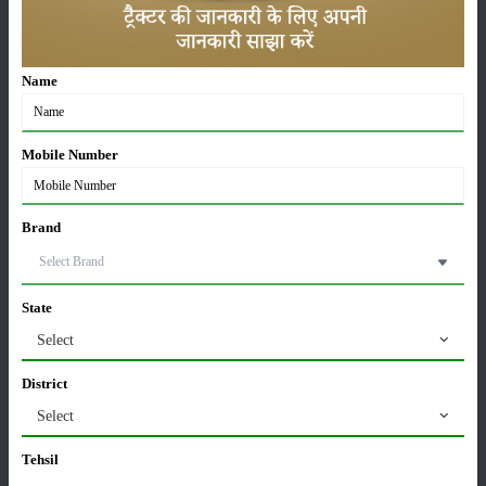
अधिक वृद्धि
01-May-2026
Name
Sonalika Tractors Achieves Record Sales of 1,80,504
Units in FY’26
02-Apr-2026
Mobile Number
मसूर की एमएसपी खरीद पर सरकार से मिली मंजूरी: किसानों को
मिली बड़ी राहत
Brand
28-Mar-2026
State
पूसा कृषि विज्ञान मेला 2026: 25–27 फरवरी को आयोजन
24-Feb-2026
Select
District
किसान क्रेडिट कार्ड (KCC) में बड़े सुधार की तैयारी: RBI की
Select
नई पहल से किसानों को मिलेगा फायदा
13-Feb-2026
Tehsil