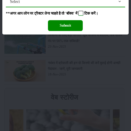
Select
Budget 2026: ‘भारत विस्तार’ से कृषि में डिजिटल और AI
**अगर आप लोन पर ट्रैक्टर लेना चाहते है तो 'बॉक्स' में
टिक
करें।
क्रांति की शुरुआत
01-Feb-2026
Submit
किसानों के लिए बड़ी सौगात: सूर्य योजना में बदलाव, अब सोलर
पंप पर 90% तक सब्सिडी!
23-Nov-2025
नवंबर में ब्रोकली की इन दो किस्मो की करें बुवाई होगी अच्छी
पैदावार - जानें, पूरी जानकारी
18-Nov-2025
वेब स्टोरीज