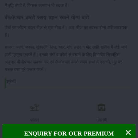
में वृद्धि होती है, जिससे उत्पादन भी बढ़ता है।
बीजोपचार करते समय ध्यान रखने योग्य बाते
पौधों का जीवन चक्र बीज से शुरु होता हैं। अतः बीज का स्वस्थ होना अतिआवश्यक
हैं।
बाजरा, ज्वार, मक्का, मूंगफली, तिल, ग्वार, मूंग, उड़द व मोठ आदि खरीफ में बोई जाने
वाली प्रमुख फसलें हैं। इनको रोगों व कीटों से बचाने के लिए विभागीय सिफारिश
अनुसार बीजोपचार अवश्य करें एवं बीजोपचार करते समय हाथों में दस्ताने, मुंह पर
मास्क तथा पूरे वस्त्र पहनें।
श्रेणी
फसल
भंडारण
ENQUIRY FOR OUR PREMIUM