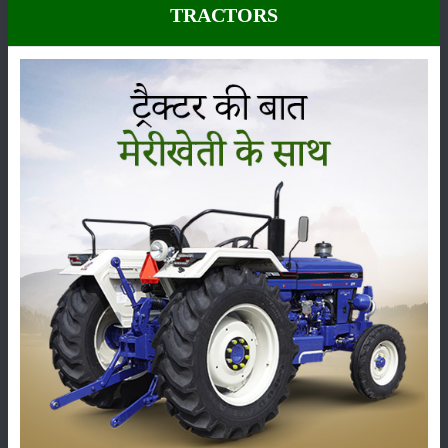
TRACTORS
कीटनाशक
पशुपालन
कृषि यंत्र
समाचार
सम्पादकीय
अन्य
लाड़ली बहना योजना की 36वीं किस्त जारी, करोड़ों महिलाओं के
खातों में पहुंचे 1500 रुपये
16-May-2026
ट्रैक्टर बिक्री में महिंद्रा ने अप्रैल 2026 में दर्ज की 20% से