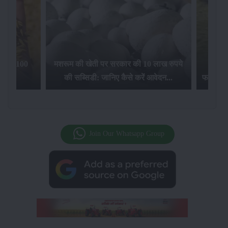
िलेगा 100
मशरूम की खेती पर सरकार की 10 लाख रुपये
की सब्सिडी: जानिए कैसे करें आवेदन...
फसल बीम
Join Our Whatsapp Group