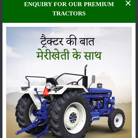
ENQUIRY FOR OUR PREMIUM
TRACTORS
कीटनाशक
पशुपालन
कृषि यंत्र
समाचार
सम्पादकीय
अन्य
लाड़ली बहना योजना की 36वीं किस्त जारी, करोड़ों महिलाओं के
खातों में पहुंचे 1500 रुपये
16-May-2026