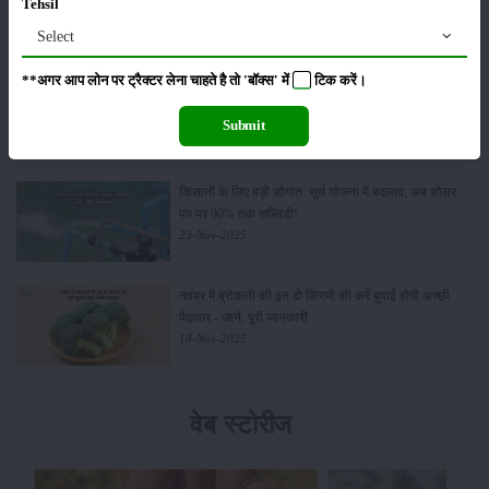
Tehsil
नई पहल से किसानों को मिलेगा फायदा
13-Feb-2026
Select
**अगर आप लोन पर ट्रैक्टर लेना चाहते है तो 'बॉक्स' में
टिक
करें।
Budget 2026: ‘भारत विस्तार’ से कृषि में डिजिटल और AI
क्रांति की शुरुआत
Submit
01-Feb-2026
किसानों के लिए बड़ी सौगात: सूर्य योजना में बदलाव, अब सोलर
पंप पर 90% तक सब्सिडी!
23-Nov-2025
नवंबर में ब्रोकली की इन दो किस्मो की करें बुवाई होगी अच्छी
पैदावार - जानें, पूरी जानकारी
18-Nov-2025
वेब स्टोरीज