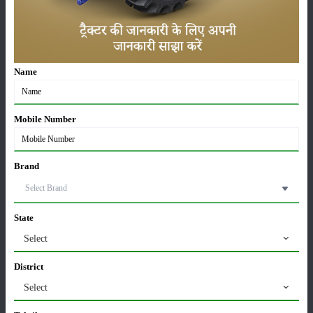
ट्रैक्टर बिक्री में महिंद्रा ने अप्रैल 2026 में दर्ज की 20% से
अधिक वृद्धि
01-May-2026
Name
Sonalika Tractors Achieves Record Sales of 1,80,504
Units in FY’26
Mobile Number
02-Apr-2026
Brand
मसूर की एमएसपी खरीद पर सरकार से मिली मंजूरी: किसानों को
मिली बड़ी राहत
28-Mar-2026
State
Select
पूसा कृषि विज्ञान मेला 2026: 25–27 फरवरी को आयोजन
24-Feb-2026
District
Select
किसान क्रेडिट कार्ड (KCC) में बड़े सुधार की तैयारी: RBI की