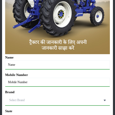
कृषि यंत्र
समाचार
सम्पादकीय
अन्य
पूसा बासमती 1882: सूखे में भी बेहतरीन उत्पादन देने वाली
भारत की पहली सूखा-सहिष्णु बासमती किस्म
Name
22-Jun-2026
Mobile Number
करेले की खेती कैसे करें: होगी लाखों रुपए की कमाई
29-May-2026
Brand
सीताफल की खेती कैसे करें: होगी लाखों रुपए की कमाई
21-May-2026
State