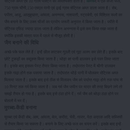
सेट्रिक अम्ल एवं 10 ग्राम पेक्टिन की आवश्यक्ता होती है।
अमरूद
में एक केजी फल,
750 ग्राम चीनी,150 एमएल पानी एवं ढ़ाई ग्राम सेट्रिक अम्ल डाला जाता है। सेब,
पपीता, आडू, आलूबुखारा, आंवला, अनन्नास, नाशपाती, स्ट्राबेरी, एवं मिश्रित फलों का
जैम बनाने के लिए उक्त चीजों का प्रयोग जरूरी अनुपात में किया जाता है। पपीते में
सेट्रिक एसिड ज्यादा डाला जाता है लेकिन अनन्नास में इसे कम किया रखा जाता है
क्योंकि इसकी मात्रा फल में पहले से मौजूद होती है।
जैम बनाने की विधि
अच्छे पके फल लेते हैं। इन्हें छील काटकर गुठली एवं गूदा अलग कर लेते हैं। इसके बाद
छोटे टुकड़ों का कद्दूकस किया जाता है। थोड़ा सा पानी डालकर इसे पका लिया जाता
है। इसके बाद इसका पेस्ट तैयार किया जाता है। तदोपरांत पेस्ट में चीनी डालकर
इसके गाढ़ा होने तक पकाया जाता है। तदोपरांत थोड़े पानी में घोलकर सेट्रिक अम्ल
मिलाया जाता है। इसके बाद इसे ठीक से मिलाकर जैम को पर्याप्त गाढ़ा होने तक पांच से
10 मिनट तक गर्म किया जाता है। जब गर्म जैम जमीन पर चादर की तरह बिछने लगे तो
समझें तैयार हो गया है। इसके बाद इसे ठंडा होने दें। गर्म जैम को थोड़ा ठंडा होने पर
बोतलों में भर दें।
मुरब्बा-केंडी बनाना
मुरब्बा एवं केंडी सेब, आम, आंवला, बेल, करोंदा, चेरी, गाजर, पेठा अदरक आदि सब्जियों
से तैयार किया जा सकता है। बनाने के लिए अच्छे फल का चयन करें। इसके बाद इन्हें