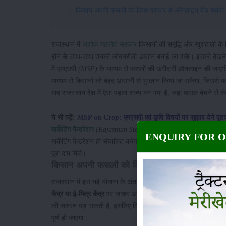
किसान अपनी फसलों को किस प्रकार से ऑनलाइन बेंच सकते ह
राजस्थान में
अशोक गहलोत सरकार
किसानों की समृद्धि और खुशहाली क
होने के साथ-साथ उनकी जीवनशैली आसान बनाई जा सके। इसको देखते हुए
में एमएसपी
(MSP)
के माध्यम से फसलों की खरीदारी ऑनलाइन की जाएग
माध्यम से किसानों को बेहद आसानी से भुगतान किया जा सकेगा, जिससे फस
बाद राजस्थान देश में ऐसा पहला राज्य बन गया है, जहां फसल बेंचने स
ये भी पढ़ें:
MSP on Crop: एमएसपी एवं कृषि विषयों पर सुझाव देने वृहद
मार्केटिंग फैडरेशन
(Rajasthan State Co-operative Marketing Fed
ENQUIRY FOR 
मार्केटिंग फैडरेशन ही संचालित करेगा। ऑनलाइन प्रक्रिया के माध्यम स
पूरा दाम मिले।
किसान अपनी फसलों को किस प्रकार से ऑनलाइन बेंच 
राजस्थान में इस नई योजना के अंतर्गत किसानों को
न्यूनतम समर्थन मूल्य
केंद्र या ई-मित्र केंद्र
पर जाकर अपना नामंकन करवा सकते हैं। नामांकन 
की जरुरत पड़ सकती है, इसलिए किसान ये दस्तावेज अपने साथ रखें। ना
पूर्ण हो जाएगा।