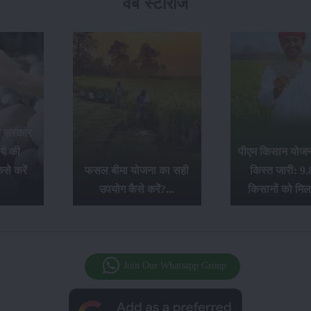
वेब स्टोरीज
र सरकार
ये की
पीएम किसान योजना
से करें
फसल बीमा योजना का सही
किस्त जारी: 9.
उपयोग कैसे करें?...
किसानों को मिल
Join Our Whatsapp Group