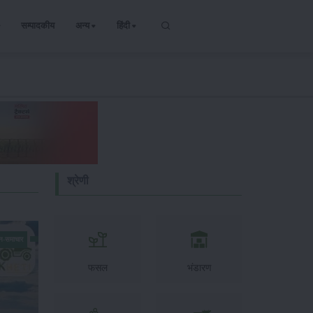
सम्पादकीय
अन्य
हिंदी
श्रेणी
न-समाचार
फसल
भंडारण