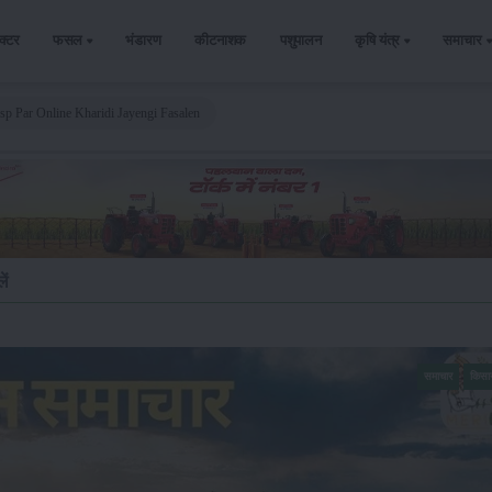
ैक्टर
फसल
भंडारण
कीटनाशक
पशुपालन
कृषि यंत्र
समाचार
p Par Online Kharidi Jayengi Fasalen
ें
समाचार
किसा