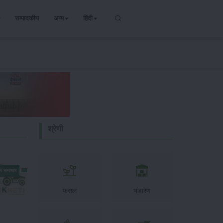
सम्पादकीय
अन्य
हिंदी
श्रेणी
न-समाचार
फसल
भंडारण