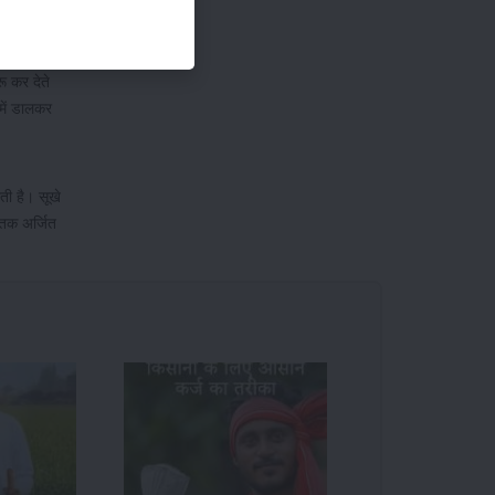
 अलोसाल
ू कर देते
में डालकर
ती है। सूखे
 तक अर्जित