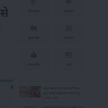
कीटनाशक
पशुपालन
कृषि यंत्र
समाचार
सम्पादकीय
अन्य
लाड़ली बहना योजना की 36वीं किस्त
जारी, करोड़ों महिलाओं के खातों में पहुंचे
1500 रुपये
16-May-2026
ट्रैक्टर बिक्री में महिंद्रा ने अप्रैल 2026