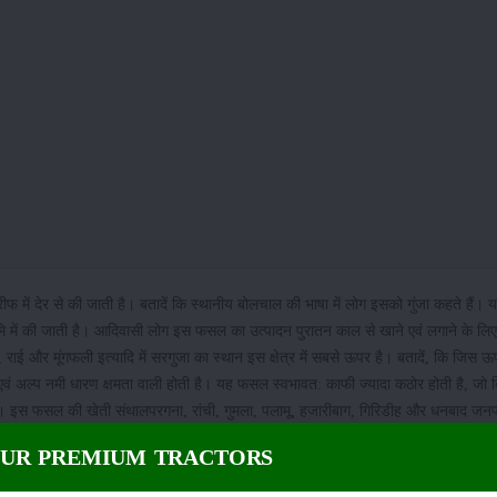
 में देर से की जाती है। बतादें कि स्थानीय बोलचाल की भाषा में लोग इसको गुंजा कहते हैं। यह
में की जाती है। आदिवासी लोग इस फसल का उत्पादन पुरातन काल से खाने एवं लगाने के लि
राई और मूंगफली इत्यादि में सरगुजा का स्थान इस क्षेत्र में सबसे ऊपर है। बतादें, कि जिस 
 एवं अल्प नमी धारण क्षमता वाली होती है। यह फसल स्वभावत: काफी ज्यादा कठोर होती है, जो 
है। इस फसल की खेती संथालपरगना, रांची, गुमला, पलामू, हजारीबाग, गिरिडीह और धनबाद जनपदो
रकबा और इसकी उत्पादकता को बढ़ाने की प्रबल संभावनाएं हैं। इसकी खेती उन समस्त ऊपरी भूमि
OUR PREMIUM TRACTORS
हो जाती है। इसके अलावा रबी सरगुजा की भी संभवनाएं उत्तम हैं। अत: ज्यादातर इलाकों, जिसम
रगुजा की खेती सफलतापूर्वक की जा सकती है।