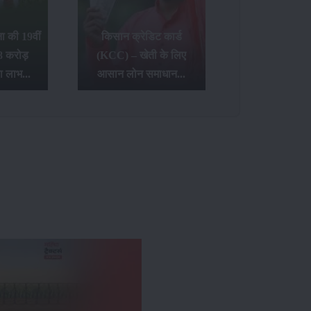
 की 19वीं
किसान क्रेडिट कार्ड
8 करोड़
(KCC) – खेती के लिए
ा लाभ...
आसान लोन समाधान...