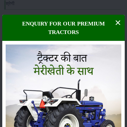
श्रेणी
ENQUIRY FOR OUR PREMIUM
TRACTORS
फसल
भंडारण
कीटनाशक
पशुपालन
कृषि यंत्र
समाचार