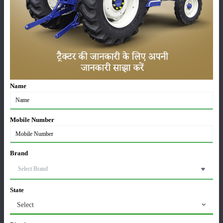
सम्पादकीय
अन्य
Ley farming - आगामी फसलों के लिए नाइट्रोजन सामग्री में
सुधार
15-Apr-2025
Name
मृदा परीक्षण क्या है? जानिए सम्पूर्ण जानकारी
12-Mar-2025
Mobile Number
वर्मी कम्पोस्ट बनाने की विधि | केंचुओं से जैविक खाद कैसे बनाएं
Brand
08-Jan-2025
State
सफल किसान देवेंद्र पाठक ने कृषि क्षेत्र में मिसाल कायम की
07-Jan-2025
Select