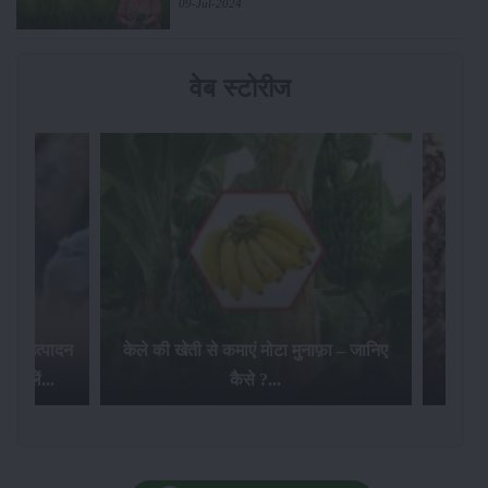
09-Jul-2024
वेब स्टोरीज
 दूध उत्पादन
केले की खेती से कमाएं मोटा मुनाफ़ा – जानिए
स्लें...
कैसे ?...
खेत म