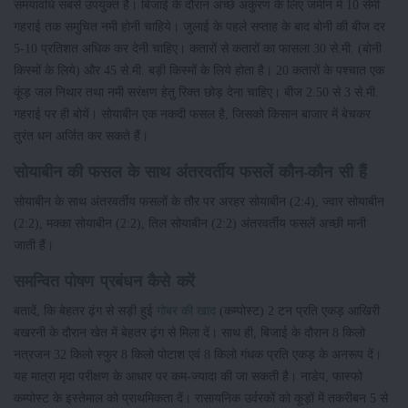
समयावधि सबसे उपयुक्त है। बिजाई के दौरान अच्छे अंकुरण के लिए जमीन में 10 सेमी
गहराई तक समुचित नमी होनी चाहिये। जुलाई के पहले सप्ताह के बाद बोनी की बीज दर
5-10 प्रतिशत अधिक कर देनी चाहिए। कतारों से कतारों का फासला 30 से.मी. (बोनी
किस्मों के लिये) और 45 से.मी. बड़ी किस्मों के लिये होता है। 20 कतारों के पश्चात एक
कूंड़ जल निथार तथा नमी सरंक्षण हेतु रिक्त छोड़ देना चाहिए। बीज 2.50 से 3 से.मी.
गहराई पर ही बोयें। सोयाबीन एक नकदी फसल है, जिसको किसान बाजार में बेचकर
तुरंत धन अर्जित कर सकते हैं।
सोयाबीन की फसल के साथ अंतरवर्तीय फसलें कौन-कौन सी हैं
सोयाबीन के साथ अंतरवर्तीय फसलों के तौर पर अरहर सोयाबीन (2:4), ज्वार सोयाबीन
(2:2), मक्का सोयाबीन (2:2), तिल सोयाबीन (2:2) अंतरवर्तीय फसलें अच्छी मानी
जाती हैं।
समन्वित पोषण प्रबंधन कैसे करें
बतादें, कि बेहतर ढ़ंग से सड़ी हुई
गोबर की खाद
(कम्पोस्ट) 2 टन प्रति एकड़ आखिरी
बखरनी के दौरान खेत में बेहतर ढ़ंग से मिला दें। साथ ही, बिजाई के दौरान 8 किलो
नत्रजन 32 किलो स्फुर 8 किलो पोटाश एवं 8 किलो गंधक प्रति एकड़ के अनरूप दें।
यह मात्रा मृदा परीक्षण के आधार पर कम-ज्यादा की जा सकती है। नाडेप, फास्फो
कम्पोस्ट के इस्तेमाल को प्राथमिकता दें। रासायनिक उर्वरकों को कूड़ों में तकरीबन 5 से