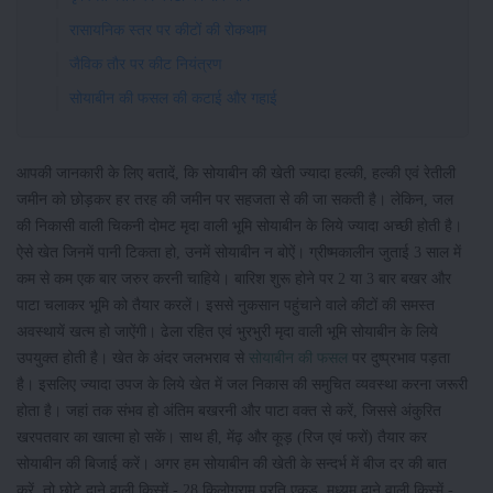
रासायनिक स्तर पर कीटों की रोकथाम
जैविक तौर पर कीट नियंत्रण
सोयाबीन की फसल की कटाई और गहाई
आपकी जानकारी के लिए बतादें, कि सोयाबीन की खेती ज्यादा हल्की, हल्की एवं रेतीली
जमीन को छोड़कर हर तरह की जमीन पर सहजता से की जा सकती है। लेकिन, जल
की निकासी वाली चिकनी दोमट मृदा वाली भूमि सोयाबीन के लिये ज्यादा अच्छी होती है।
ऐसे खेत जिनमें पानी टिकता हो, उनमें सोयाबीन न बोऐं। ग्रीष्मकालीन जुताई 3 साल में
कम से कम एक बार जरुर करनी चाहिये। बारिश शुरू होने पर 2 या 3 बार बखर और
पाटा चलाकर भूमि को तैयार करलें। इससे नुकसान पहुंचाने वाले कीटों की समस्त
अवस्थायें खत्म हो जाऐंगी। ढेला रहित एवं भुरभुरी मृदा वाली भूमि सोयाबीन के लिये
उपयुक्त होती है। खेत के अंदर जलभराव से
सोयाबीन की फसल
पर दुष्प्रभाव पड़ता
है। इसलिए ज्यादा उपज के लिये खेत में जल निकास की समुचित व्यवस्था करना जरूरी
होता है। जहां तक संभव हो अंतिम बखरनी और पाटा वक्त से करें, जिससे अंकुरित
खरपतवार का खात्मा हो सकें। साथ ही, मेंढ़ और कूड़ (रिज एवं फरों) तैयार कर
सोयाबीन की बिजाई करें। अगर हम सोयाबीन की खेती के सन्दर्भ में बीज दर की बात
करें, तो छोटे दाने वाली किस्में - 28 किलोग्राम प्रति एकड़, मध्यम दाने वाली किस्में -