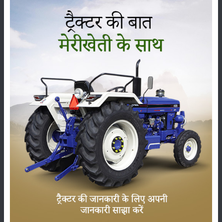
कृषिगत स्तर पर कीटों की रोकथाम
खेती के स्तर पर यदि हम कीट नियंत्रण की बात करें तो खेत की ग्रीष्मकालीन गहरी
जुताई करना। मानसून की वर्षा के पूर्व बिजाई ना करना अति आवश्यक बातें हैं। साथ
ही, मानसून आगमन के बाद बिजाई शीघ्रता से संपन्न करें। खेत नींदा रहित ही रखें।
सोयाबीन की फसल के साथ ज्वार या मक्का की अंतरवर्तीय फसल करें। खेतों को फसल
अवशेषों से पूर्णतय मुक्त रखें और मेढ़ों को बिल्कुल साफ रखें।
रासायनिक स्तर पर कीटों की रोकथाम
सोयाबीन की बिजाई के दौरान थयोमिथोक्जाम 70 डब्ल्यू.एस. 3 ग्राम दवा प्रति किलो
ग्राम बीज की दर से उपचारित करने से शुरूआती
कीटों की रोकथाम
होती है। वहीं,
अंकुरण की शुरुआत होते ही नीले भृंग कीट की रोकथाम के लिये क्यूनालफॉस 1.5
प्रतिशत या मिथाइल पैराथियान (फालीडाल 2 प्रतिशत या धानुडाल 2 प्रतिशत) 10
किलोग्राम प्रति एकड़ की दर से भुरकाव करें। विभिन्न तरह की इल्लियां पत्ती, छोटी
फलियों एवं फलों को खाके खत्म कर देती हैं। इन कीटों की रोकथाम करने के लिये
घुलनशील दवाओं की निम्नलिखित मात्रा 300 से 325 लीटर जल में घोल कर छिड़काव
करें। हरी इल्ली की एक प्रजाति जिसका सिर पतला एवं पिछला हिस्सा चौड़ा होता है।
सोयाबीन के फूलों एवं फलियों को खाकर खत्म कर देती है, जिससे पौधे फली विहीन हो
जाते हैं। फसल बांझ होने जैसी लगती है। सोयाबीन की फसल पर तना मक्खी,
चक्रभृंग, माहो हरी इल्ली तकरीबन एक साथ ही आक्रमण करते हैं। अत: पहला