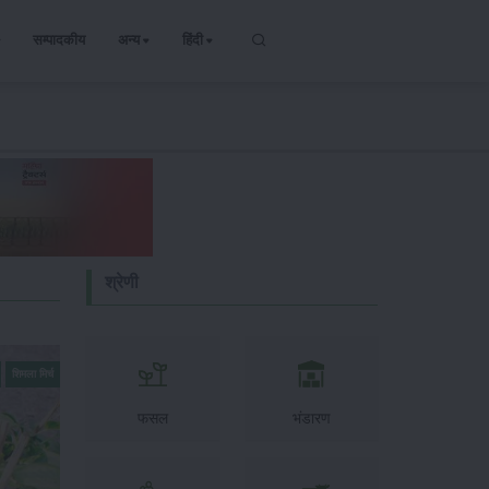
सम्पादकीय
अन्य
हिंदी
श्रेणी
शिमला मिर्च
फसल
भंडारण