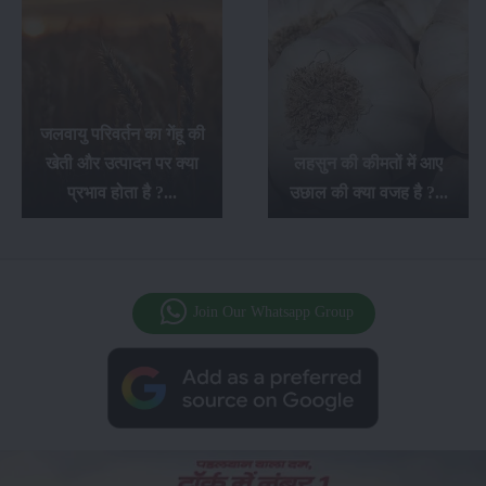
जलवायु परिवर्तन का गेंहू की
खेती और उत्पादन पर क्या
लहसुन की कीमतों में आए
प्रभाव होता है ?...
उछाल की क्या वजह है ?...
Join Our Whatsapp Group