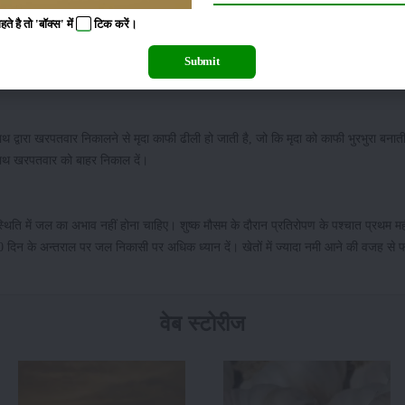
 है तो 'बॉक्स' में
टिक
करें।
ाखों का मुनाफा
Submit
 टन/हे० वर्मी कम्पोस्ट तथा 2 टन/हे० बी.डी. कम्पोस्ट डालें।
ारा खरपतवार निकालने से मृदा काफी ढीली हो जाती है, जो कि मृदा को काफी भुरभुरा बनाती
साथ खरपतवार को बाहर निकाल दें।
थिति में जल का अभाव नहीं होना चाहिए। शुष्क मौसम के दौरान प्रतिरोपण के पश्चात प्रथम मह
िन के अन्तराल पर जल निकासी पर अधिक ध्यान दें। खेतों में ज्यादा नमी आने की वजह से फ
वेब स्टोरीज