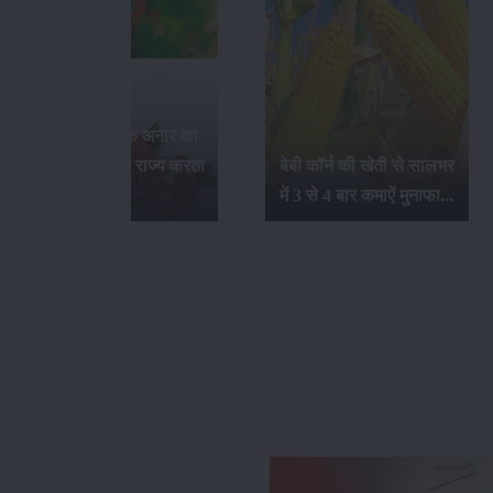
भारत में सर्वाधिक अनार का
उत्पादन कौन-सा राज्य करता
बेबी कॉर्न की खेती से सालभर
है...
में 3 से 4 बार कमाऐं मुनाफा...