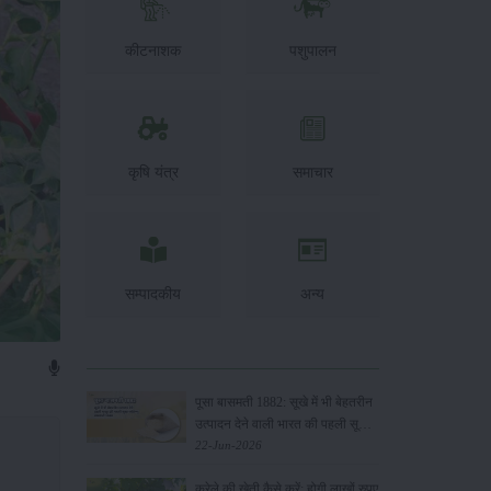
कीटनाशक
पशुपालन
कृषि यंत्र
समाचार
सम्पादकीय
अन्य
पूसा बासमती 1882: सूखे में भी बेहतरीन
उत्पादन देने वाली भारत की पहली सूखा-
सहिष्णु बासमती किस्म
22-Jun-2026
करेले की खेती कैसे करें: होगी लाखों रुपए