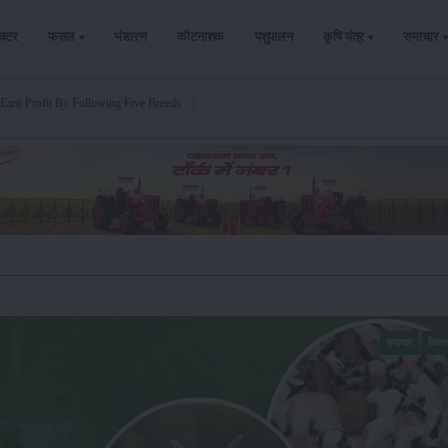
ैक्टर
फसल
भंडारण
कीटनाशक
पशुपालन
कृषि यंत्र
समाचार
Earn Profit By Following Five Breeds
समाचार
किसा