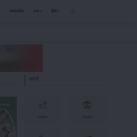
सम्पादकीय
अन्य
हिंदी
श्रेणी
न-समाचार
फसल
भंडारण