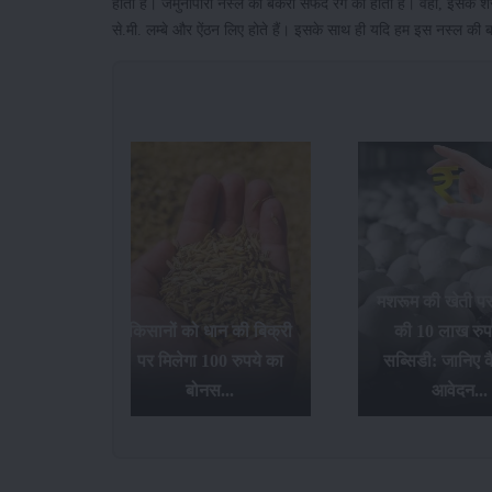
होती है। जमुनापारी नस्ल की बकरी सफेद रंग की होती है। वहीं, इसके शरीर
से.मी. लम्बे और ऐंठन लिए होते हैं। इसके साथ ही यदि हम इस नस्ल की ब
मशरूम की खेती प
गन फ्रूट
किसानों को धान की बिक्री
की 10 लाख रुप
 देगी
पर मिलेगा 100 रुपये का
सब्सिडी: जानिए कै
ड़ी...
बोनस...
आवेदन...