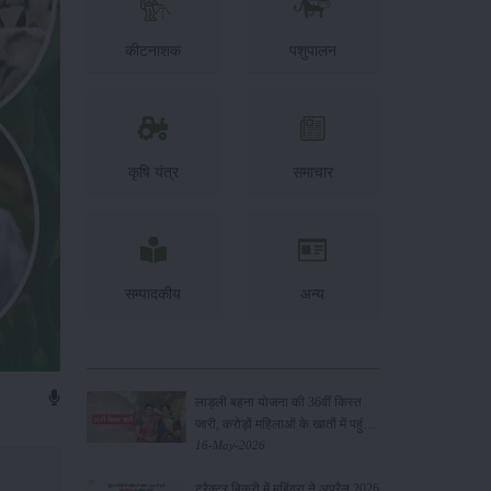
कीटनाशक
पशुपालन
कृषि यंत्र
समाचार
सम्पादकीय
अन्य
लाड़ली बहना योजना की 36वीं किस्त
जारी, करोड़ों महिलाओं के खातों में पहुंचे
1500 रुपये
16-May-2026
ट्रैक्टर बिक्री में महिंद्रा ने अप्रैल 2026