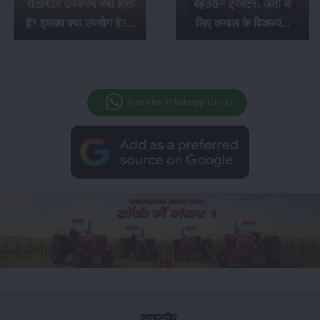
रोटावेटर उपकरण क्या होता
बेहतरीन ट्रैक्टर: खेती के
है? इसका क्या उपयोग है?...
लिए कमाल के विकल्प...
Join Our Whatsapp Group
साइटमैप