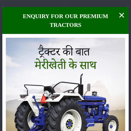
ENQUIRY FOR OUR PREMIUM
फसल
भंडारण
TRACTORS
कीटनाशक
पशुपालन
कृषि यंत्र
समाचार
सम्पादकीय
अन्य