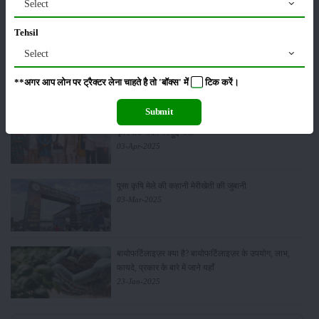
Select
21-Apr-2025
Tehsil
कर्ज लेकर घाटे की खेती: किसानों के लिए विनाशकारी चक्र
Select
08-Apr-2025
**अगर आप लोन पर ट्रैक्टर लेना चाहते है तो 'बॉक्स' में
टिक
करें।
Submit
मेरीखेती द्वारा आयोजित मार्च की किसान पंचायत में नवीनतम
कृषि तकनीकों पर हुई चर्चा
03-Apr-2025
पूसा कृषि मेले की कहानी मेरीखेती की जुबानी
03-Mar-2025
बायोफर्टिलाइज़र क्या है? बायोफर्टिलाइज़र के उपयोग, लाभ,
फायदे, प्रकार के बारे में जाने यहाँ
23-Jan-2025