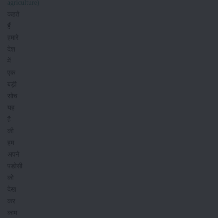
agriculture)
कहते
हैं.
हमारे
देश
में
एक
बड़ी
सोच
यह
है
की
हम
अपने
पडोसी
को
देख
कर
काम