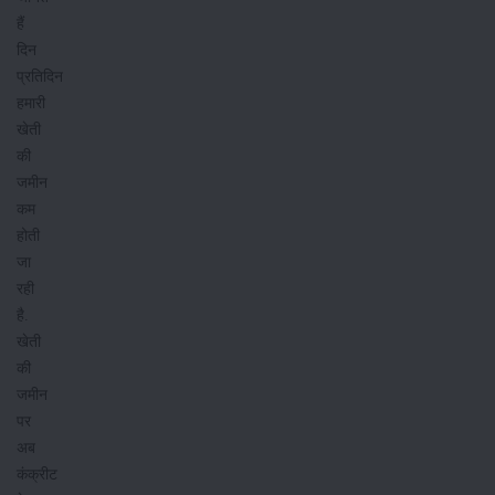
हैं
दिन
प्रतिदिन
हमारी
खेती
की
जमीन
कम
होती
जा
रही
है.
खेती
की
जमीन
पर
अब
कंक्रीट