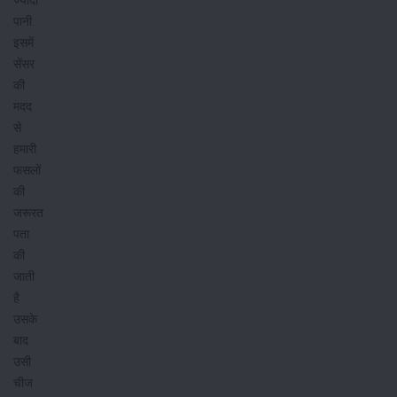
पानी.
इसमें
सेंसर
की
मदद
से
हमारी
फसलों
की
जरूरत
पता
की
जाती
है
उसके
बाद
उसी
चीज