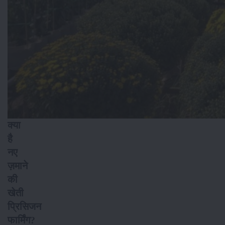
क्या
है
नए
ज़माने
की
खेती
प्रिसिजन
फार्मिंग?