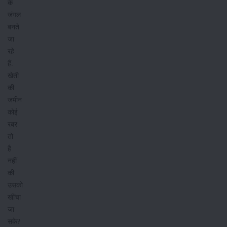
के
जंगल
बनते
जा
रहे
हैं.
खेती
की
जमीन
कोई
रबर
तो
है
नहीं
की
उसको
खींचा
जा
सके?