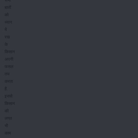
बातों
को
ध्यान
में
रख
के
किसान
अपनी
फसल
तय
करता
है.
इससे
किसान
की
लगत
भी
काम