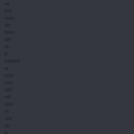
अब
इसमें
सरकार
और
किसान
दोनों
को
ही
टेक्नोलॉजी
का
प्रयोग
करना
पड़ेगा
तभी
जाकर
हम
अपने
देश
के