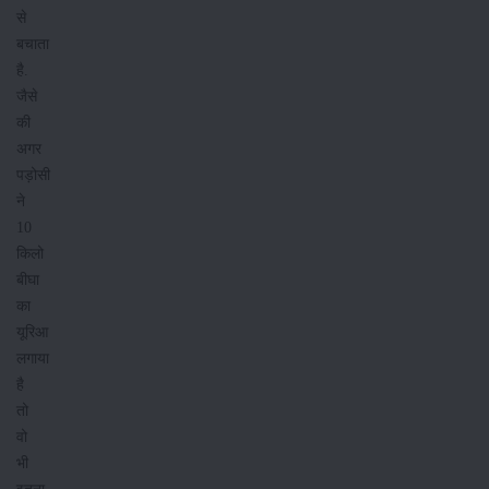
से
बचाता
है.
जैसे
की
अगर
पड़ोसी
ने
10
किलो
बीघा
का
यूरिआ
लगाया
है
तो
वो
भी
इतना