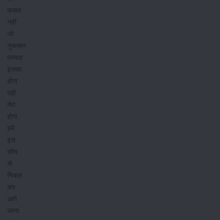
फसल
नहीं.
जो
नुकसान
फायदा
इसका
होगा
वही
मेरा
होगा.
हमें
इस
सोच
से
निकल
कर
आगे
जाना