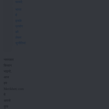
फायदे:
भारत
में
इसके
प्रयोग
को
लेकर
चुनौतियां:
नमस्कार
किसान
भाइयो,
आज
हम
Merikheti.com
में
आपसे
कुछ