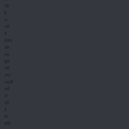
रही
है
या
नहीं
ये
देखेगा
और
बस
कुछ
नहीं.
अगर
उसकी
नहीं
आ
रही
है
तो
कोई