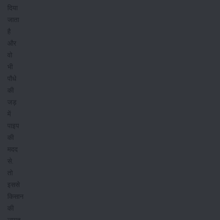
दिया
जाता
है
और
वो
भी
पौधे
की
जड़
में
पाइप
की
मदद
से.
तो
इससे
किसान
की
लागत