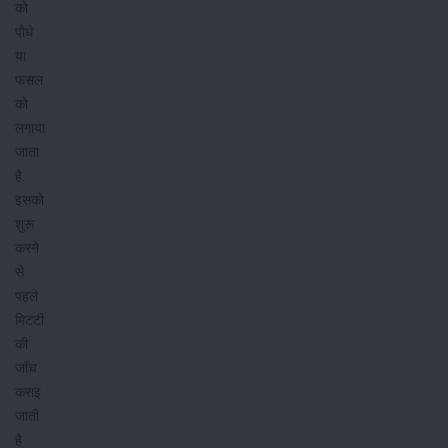
को
पौधे
या
फसल
को
लगाया
जाता
है.
इसको
शुरू
करने
से
पहले
मिटटी
की
जाँच
कराइ
जाती
है