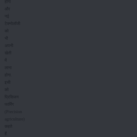
होगा
और
नई
टेक्नोलॉजी
को
भी
अपनी
खेती
में
लाना
होगा.
इसी
को
प्रिसिजन
फार्मिंग
(Precision
agriculture)
कहते
हैं.