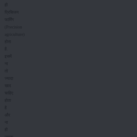
ही
प्रिसिजन
फार्मिंग
(Precision
agriculture)
होता
है.
इसमें
ना
तो
ज्यादा
खाद
चाहिए
होता
है
और
ना
ही
ज्यादा