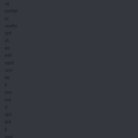
नई
तकनीकी
पर
आधारित
खेती
की
बात
करेंगें.
भाइयों
अपने
देश
में
जिस
तरह
से
खेती
होती
है
उससे