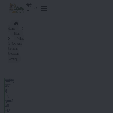
हिंदी
Home
Blog
What
Is New Age
Farming
Precision
Farming
जानिए
क्या
है
नए
ज़माने
की
खेती: