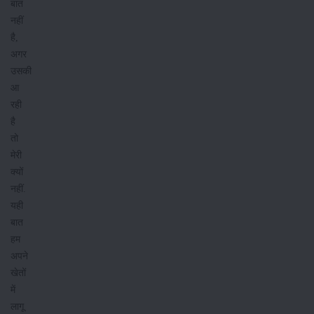
बात
नहीं
है,
अगर
उसकी
आ
रही
है
तो
मेरी
क्यों
नहीं.
यही
बात
हम
अपने
खेतों
में
लागू