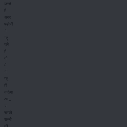
करते
हैं.
अगर
पडोसी
ने
गेहूं
करे
हैं
तो
में
भी
गेंहूं
ही
करूँगा
आलू
या
सरसों,
सब्जी
की