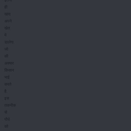
ही
खाद
अपने
खेत
में
डालेगा.
जो
की
अक्सर
किसान
भाई
करते
है.
इस
तकनीक
से
पौधे
को