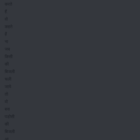
करते
हैं.
वो
कहते
हैं
ना
जब
किसी
की
बिजली
चली
जाये
तो
वो
बस
पडोसी
की
बिजली
आ