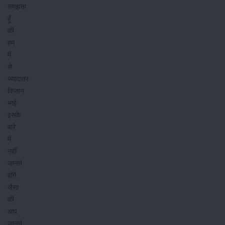
समझता
हूँ
की
हम
में
से
ज्यादातर
किसान
भाई
इसके
बारे
में
नहीं
जानते
होंगें.
जैसा
की
आप
जानते