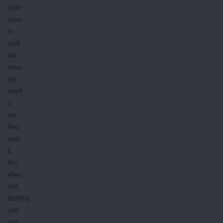
उसके
आधार
पर
उसमें
क्या
फसल
बोई
जाएगी
ये
तय
किया
जाता
है.
फिर
मौसम,
पानी,
बैक्टीरिया
आदि
सभी