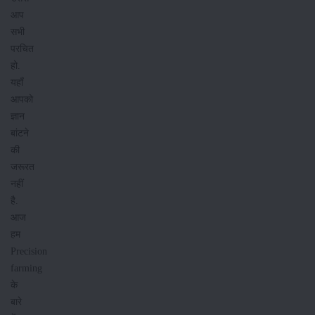
आप
सभी
परचित
हो.
यहाँ
आपको
ज्ञान
बांटने
की
जरूरत
नहीं
है.
आज
हम
Precision
farming
के
बारे