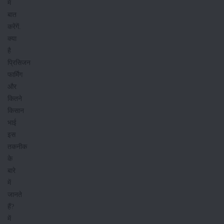
में
बात
करेंगें.
क्या
है
प्रिसिजन
फार्मिंग
और
कितने
किसान
भाई
इस
तकनीक
के
बारे
में
जानते
हैं?
में