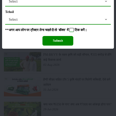
Select
Tehsil
कीटनाशक
भंडारण
Select
मध्य प्रदेश के किसानों के लिए बड़ी राहत, 5 कृषि यंत्रों पर
**अगर आप लोन पर ट्रैक्टर लेना चाहते है तो 'बॉक्स' में
टिक
करें।
मिलेगा भारी अनुदान
06-Aug-2026
Submit
PM-RKVY के तहत कृषि को बड़ी सौगात, ₹335 करोड़ से होंगे
कई विकास कार्य
02-Aug-2026
हैप्पी सीडर सहित टॉप 5 कृषि यंत्रों पर मिलेगी सब्सिडी, ऐसे करें
आवेदन
31-Jul-2026
चना भाव ₹6350 के पार! क्या अब ₹7000 का आंकड़ा होगा पार?
29-Jul-2026