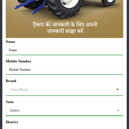
श्रेणी
Name
फसल
सम्पादकीय
Mobile Number
पशुपालन
कृषि यंत्र
Brand
State
Select
समाचार
अन्य
District