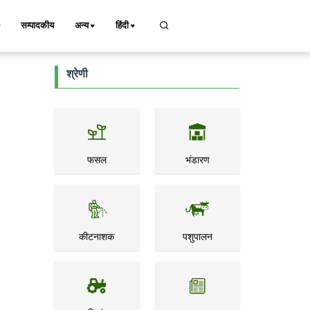
सम्पादकीय
अन्य
हिंदी
श्रेणी
फसल
भंडारण
कीटनाशक
पशुपालन