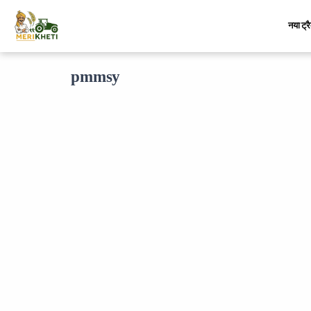
नया ट्र
pmmsy