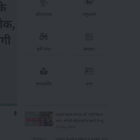
कीटनाशक
पशुपालन
कृषि यंत्र
समाचार
सम्पादकीय
अन्य
लाड़ली बहना योजना की 36वीं किस्त
जारी, करोड़ों महिलाओं के खातों में पहुंचे
1500 रुपये
16-May-2026
ट्रैक्टर बिक्री में महिंद्रा ने अप्रैल 2026