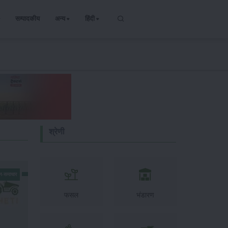
सम्पादकीय
अन्य
हिंदी
श्रेणी
न-समाचार
फसल
भंडारण