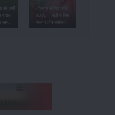
 की 19वीं
किसान क्रेडिट कार्ड
8 करोड़
(KCC) – खेती के लिए
ा लाभ...
आसान लोन समाधान...