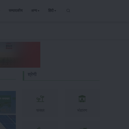
सम्पादकीय
अन्य
हिंदी
श्रेणी
न-समाचार
फसल
भंडारण