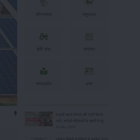
कीटनाशक
पशुपालन
कृषि यंत्र
समाचार
सम्पादकीय
अन्य
लाड़ली बहना योजना की 36वीं किस्त
जारी, करोड़ों महिलाओं के खातों में पहुंचे
1500 रुपये
16-May-2026
ट्रैक्टर बिक्री में महिंद्रा ने अप्रैल 2026