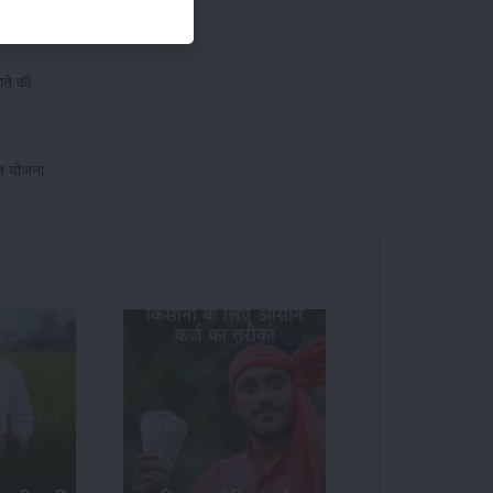
ाते की
त योजना