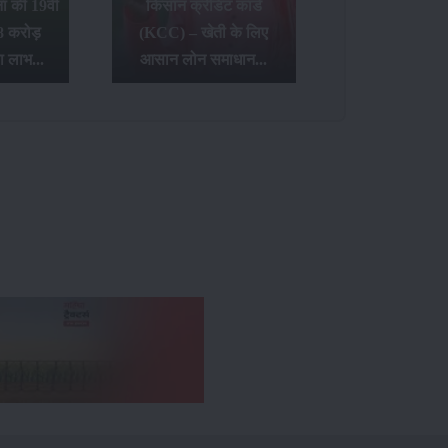
 की 19वीं
किसान क्रेडिट कार्ड
8 करोड़
(KCC) – खेती के लिए
ा लाभ...
आसान लोन समाधान...