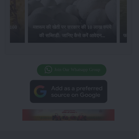
िलेगा 100
मशरूम की खेती पर सरकार की 10 लाख रुपये
की सब्सिडी: जानिए कैसे करें आवेदन...
फसल बीम
Join Our Whatsapp Group