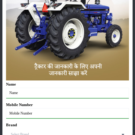
हैं। यह अलग बात है कि इनमें ज्यादातर हरियाणा और पंजाब के हैं। इन दोनों राज्यों को
ही किसानी के मामले में अग्रणी माना जाता है। किसी भी गाड़ी में इंजन एक दो ही होते
हैं। बाकी तो डब्बे ही होते हैं। दो राज्य रेलगाड़ी के डिब्बे का काम कर रहे हैं तो बुरा क्या
है। बाकी राज्य भी डिब्बों की भूमिका में हैं। किसानों को सम्मान दिए बगैर इस देश को
आगे नहीं बढाया जा सकता। देश की 80 प्रतिशत आबादी परोक्ष या अपरोक्ष रूप से
खेती से ही जुड़ी है। चिंताजनक बात यह है कि प्रधानमंत्री नरेन्द्र मोदी की
हठधर्मितावादी नीति ‘मैं जो करूंगा सही करूंगा’ के खिलाफ जारी किसानों की जंग देश
को किस ओर ले जाएगी कहा नहीं जा सकता।
श्रेणी
Name
Mobile Number
फसल
भंडारण
Brand