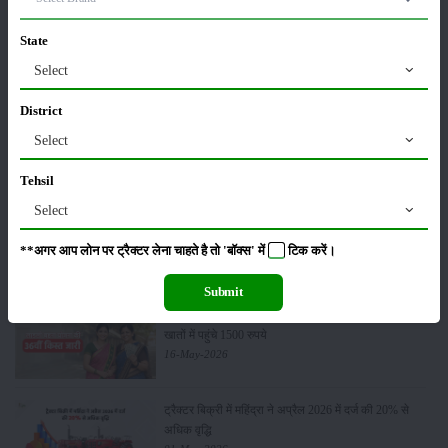
कीटनाशक
पशुपालन
State
Select
District
कृषि यंत्र
समाचार
Select
Tehsil
Select
सम्पादकीय
अन्य
**अगर आप लोन पर ट्रैक्टर लेना चाहते है तो 'बॉक्स' में
टिक
करें।
Submit
लाड़ली बहना योजना की 36वीं किस्त जारी, करोड़ों महिलाओं के
खातों में पहुंचे 1500 रुपये
16-May-2026
ट्रैक्टर बिक्री में महिंद्रा ने अप्रैल 2026 में दर्ज की 20% से
अधिक वृद्धि