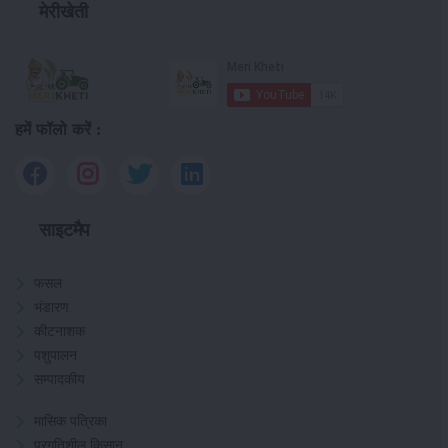
मेरीखेती
हमें फॉलो करें :
साइटमैप
फसल
भंडारण
कीटनाशक
पशुपालन
सम्पादकीय
मासिक पत्रिका
प्रगतिशील किसान