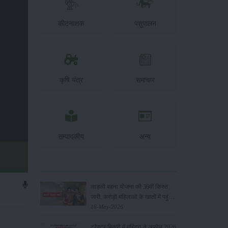
कीटनाशक
पशुपालन
कृषि यंत्र
समाचार
सम्पादकीय
अन्य
लाड़ली बहना योजना की 36वीं किस्त
जारी, करोड़ों महिलाओं के खातों में पहुंचे
1500 रुपये
16-May-2026
ट्रैक्टर बिक्री में महिंद्रा ने अप्रैल 2026