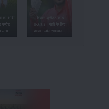
 की 19वीं
किसान क्रेडिट कार्ड
8 करोड़
(KCC) – खेती के लिए
ा लाभ...
आसान लोन समाधान...