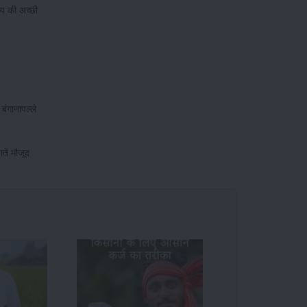
आय की अच्छी
बंगानापल्ले
तें मौजूद