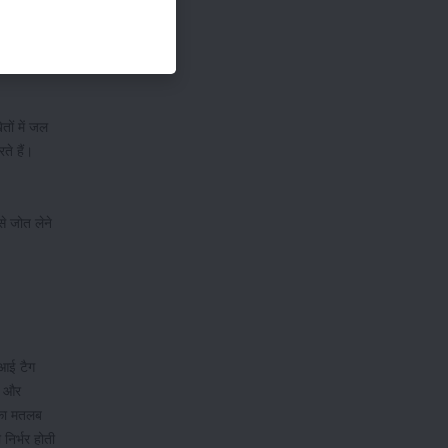
करनी
तों में जल
ते हैं।
े जोत लेने
ीआई टैग
है और
ग का मतलब
निर्भर होती