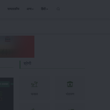
सम्पादकीय
अन्य
हिंदी
श्रेणी
न-समाचार
फसल
भंडारण