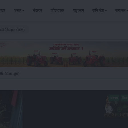
ैक्टर
फसल
भंडारण
कीटनाशक
पशुपालन
कृषि यंत्र
समाचार
alli Mango Variety
alli Mango)
समाचार
किसा