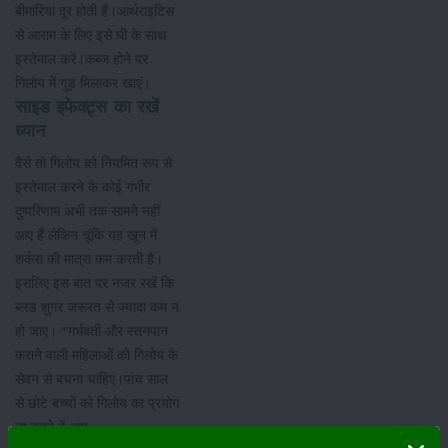
बीमारियां दूर होती हैं।आर्थराइटिस
से आराम के लिए इसे घी के साथ
इस्तेमाल करें।कब्ज होने पर
गिलोय में गुड़ मिलाकर खाएं।
साइड इफेक्ट्स का रखें
ध्यान
वैसे तो गिलोय को नियमित रूप से
इस्तेमाल करने के कोई गंभीर
दुष्परिणाम अभी तक सामने नहीं
आए हैं लेकिन चूंकि यह खून में
शर्करा की मात्रा कम करती है।
इसलिए इस बात पर नजर रखें कि
ब्लड शुगर जरूरत से ज्यादा कम न
हो जाए। *गर्भवती और स्तनपान
कराने वाली महिलाओं को गिलोय के
सेवन से बचना चाहिए।पांच साल
से छोटे बच्चों को गिलोय का प्रयोग
ना करने दें आप .