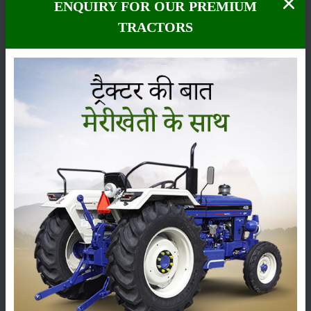
एक निवेदन :-
ENQUIRY FOR OUR PREMIUM
अभी वर्षाऋतु का काल है अपने घर
TRACTORS
में, बड़े गमले या आंगन में जंहा भी
उचित स्थान हो गिलोय की बेल
अवश्य लगायें एवं स्वजनों को भी
देवें. यह बहु उपयोगी वनस्पति ही
नही बल्कि आयुर्वेद का अमृत और
ईश्वरीय अवदान है ।
श्रेणी
फसल
भंडारण