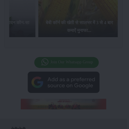
का उत्पादन कौन-सा
बेबी कॉर्न की खेती से सालभर में 3 से 4 बार
है...
कमाऐं मुनाफा...
Join Our Whatsapp Group