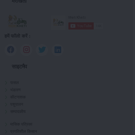
मेरीखेती
हमें फॉलो करें :
साइटमैप
फसल
भंडारण
कीटनाशक
पशुपालन
सम्पादकीय
मासिक पत्रिका
प्रगतिशील किसान