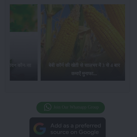
 सालभर में 3 से 4 बार
जलवायु परिवर्तन का गेंहू की खेती और उत्पादन
नाफा...
पर क्या प्रभाव होता है ?...
Join Our Whatsapp Group