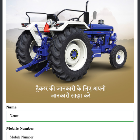
कच्चा फल ही तोड़ें जिससे की मंडी में ले जाते समय आपके फल का रंग कुदरती इतना
चमकदार होगा की सबसे पहले आपके फसल को लोग तरजीह देंगें। सामान्य किस्मों में
पूसा विशेष किस्म प्रति हैक्टेयर करीब 200 कुंतल उपज देकर 70 हजार का शुद्ध
मुनाफा दे जाती है।
इसके अलावा पूसा मौसमी एवं पूसा औषधि भी तकरीबन इतना ही उत्पादन देती हैं। पूसा
संस्थान की शंकर किस्मों में पूूूसा हाइब्रिड 1 450 कुंतल उपज एवं 90 हजार का लाभ
देती है। इसके अलावा पूसा हाइ​ब्रिड 2550 कुंतल उपज देकर सवा लाख रुपए तक
शुद्ध लाभ दे जाती है। लगाने के लिए बीजों को गीले कपड़े में भिगोकर रखें। इसके बाज
प्रभावी फफूंदनाशक से उपचारित करने के बाद बोएंं।
बीजों को नाली बनाकर उसकी मेढों पर ही लगाएं ताकि पानी लगाने पर ज्यादा खर्चा न
करना पड़े। अहम बात यह है कि करेले की बेल की लम्बाई और बढ़वार को ध्यान मेें
रखते हुए ही एक नाली से दूसरी नाली के बीच की दूरी तय करें।
Name
श्रेणी
Mobile Number