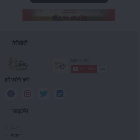
मेरीखेती
हमें फॉलो करें :
साइटमैप
फसल
भंडारण