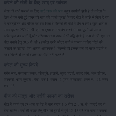
करेले की खेती के लिए खाद एवं उर्वरक
जैसा की सभी फसलों के लिए
सादी गोबर की खाद
बहुत उपयोगी होती है तो करेला के
लिए भी हमें बनी हुई गोबर की खाद को पहली जुताई के बाद खेत में अच्छे से मिला दें बाद
में नाइट्रोजन और दीमक की दवा मिला दें जिससे की पौधे में रोग न लगे। फूल आने के
समय इथरेल 250 पी. पी. एम. सांद्रता का उपयोग करने से मादा फूलों की संख्या
अपेक्षाकृत बढ़ जाती है,और परिणामस्वरूप उपज में भी वृद्धि होती है.250 पी. पी. एम. का
घोल बनाने हेतु (0.5 मी. ली.) इथरेल प्रति लीटर पानी में घोलना चाहिए करेले की
फसलों को सहारा देना अत्यंत आवश्यक है. जिससे की इसकी बेल को ऊपर चढाने में
मदद मिलती है उससे इसके फल पीले नहीं पड़ते हैं.
करेले की मुख्य किस्में
ग्रीन लांग, फैजाबाद स्माल, जोनपुरी, झलारी, सुपर कटाई, सफ़ेद लांग, ऑल सीजन,
हिरकारी, भाग्य सुरूचि , मेघा –एफ 1, वरून –1 पूनम, तीजारावी, अमन नं.- 24, नन्हा
क्र.–13
बीज की मात्रा और नर्सरी डालने का तरीका
खेत में बनाये हुए हर थाल या बैड में चारों तरफ 4–5 बीज 2–3 से. मी. गहराई पर बो
देना चाहिए। गर्मी की फसल हेतु बीज को बुवाई से पूर्व 12–18 घंटे तक पानी में रखना