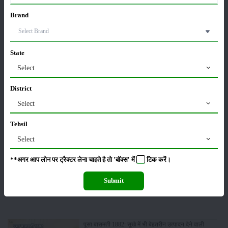
फसल
भंडारण
Brand
State
Select
कीटनाशक
पशुपालन
District
Select
Tehsil
कृषि यंत्र
समाचार
Select
**अगर आप लोन पर ट्रैक्टर लेना चाहते है तो 'बॉक्स' में
टिक
करें।
Submit
सम्पादकीय
अन्य
पूसा बासमती 1882: सूखे में भी बेहतरीन उत्पादन देने वाली