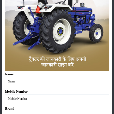
अधिक वृद्धि
01-May-2026
Sonalika Tractors Achieves Record Sales of 1,80,504
Units in FY’26
02-Apr-2026
मसूर की एमएसपी खरीद पर सरकार से मिली मंजूरी: किसानों को
मिली बड़ी राहत
28-Mar-2026
पूसा कृषि विज्ञान मेला 2026: 25–27 फरवरी को आयोजन
24-Feb-2026
Name
Mobile Number
किसान क्रेडिट कार्ड (KCC) में बड़े सुधार की तैयारी: RBI की
नई पहल से किसानों को मिलेगा फायदा
13-Feb-2026
Brand