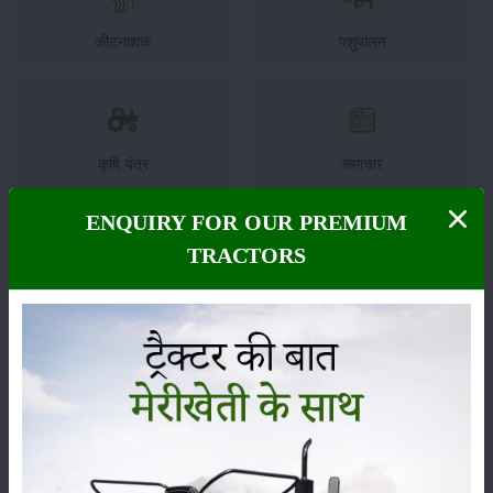
कीटनाशक
पशुपालन
कृषि यंत्र
समाचार
ENQUIRY FOR OUR PREMIUM
TRACTORS
सम्पादकीय
अन्य
लाड़ली बहना योजना की 36वीं किस्त जारी, करोड़ों महिलाओं के
खातों में पहुंचे 1500 रुपये
16-May-2026
ट्रैक्टर बिक्री में महिंद्रा ने अप्रैल 2026 में दर्ज की 20% से