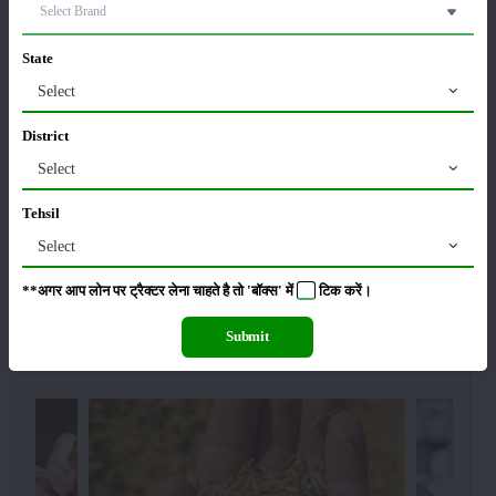
Budget 2026: ‘भारत विस्तार’ से कृषि में डिजिटल और AI
क्रांति की शुरुआत
01-Feb-2026
State
Select
किसानों के लिए बड़ी सौगात: सूर्य योजना में बदलाव, अब सोलर
District
पंप पर 90% तक सब्सिडी!
23-Nov-2025
Select
Tehsil
नवंबर में ब्रोकली की इन दो किस्मो की करें बुवाई होगी अच्छी
Select
पैदावार - जानें, पूरी जानकारी
18-Nov-2025
**अगर आप लोन पर ट्रैक्टर लेना चाहते है तो 'बॉक्स' में
टिक
करें।
Submit
वेब स्टोरीज