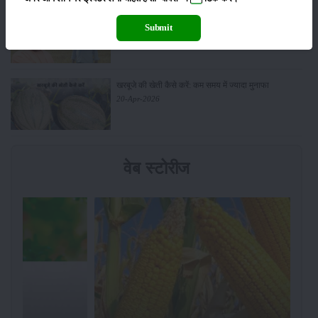
सरकार से किसानों को बड़ी राहत - बिना फार्मर रजिस्ट्रेशन के
Submit
बेच सकेंगे गेहूं
21-Apr-2026
खरबूजे की खेती कैसे करें: कम समय में ज्यादा मुनाफा
20-Apr-2026
वेब स्टोरीज