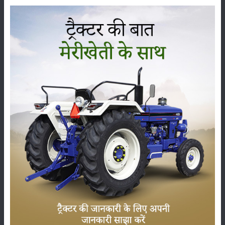
कृषि यंत्र
समाचार
सम्पादकीय
अन्य
पूसा बासमती 1882: सूखे में भी बेहतरीन उत्पादन देने वाली
भारत की पहली सूखा-सहिष्णु बासमती किस्म
22-Jun-2026
करेले की खेती कैसे करें: होगी लाखों रुपए की कमाई
29-May-2026
सीताफल की खेती कैसे करें: होगी लाखों रुपए की कमाई