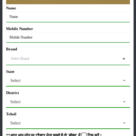
21-May-2026
Name
ग्वार की खेती कैसे करें: जानें खेती का सही समय और उन्नत
Mobile Number
किस्में
17-May-2026
Brand
हींग की खेती कैसे करें: होंगी लाखों रुपए की कमाई
06-May-2026
State
Select
बंजर जमीन में अश्वगंधा की खेती कैसे करें: सही तरीका, समय
और उन्नत तकनीकें
District
03-May-2026
Select
Tehsil
आधुनिक तकनीक से चीकू की खेती कैसे करें: जानें पूरी
जानकारी
Select
27-Apr-2026
**अगर आप लोन पर ट्रैक्टर लेना चाहते है तो 'बॉक्स' में
टिक
करें।