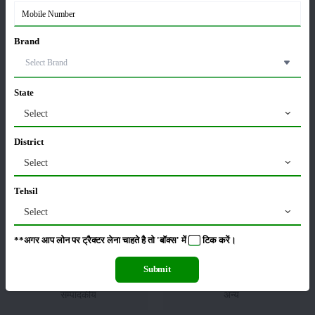
Brand
फसल
भंडारण
State
Select
कीटनाशक
पशुपालन
District
Select
Tehsil
Select
कृषि यंत्र
समाचार
**अगर आप लोन पर ट्रैक्टर लेना चाहते है तो 'बॉक्स' में
टिक
करें।
Submit
सम्पादकीय
अन्य