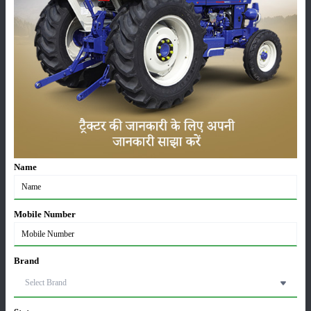
प्रति किलोग्राम के मध्य होता है।
ऐसे में खीरे की खेती से एक सीजन में तकरीबन प्रति एकड़ 20 से 25 हजार की लागत
लगाकर इससे तकरीबन 80 से एक लाख रुपए तक की आमदनी आसानी से की जा
सकती है।
श्रेणी
Name
फसल
भंडारण
Mobile Number
Brand
कीटनाशक
पशुपालन