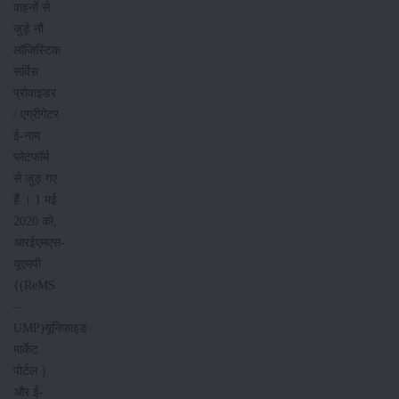
वाहनों से
जुड़े नौ
लॉजिस्टिक
सर्विस
प्रोवाइडर
/ एग्रीगेटर
ई-नाम
प्लेटफॉर्म
से जुड़ गए
हैं । 1 मई
2020 को,
आरईएमएस-
यूएमपी
{(ReMS
–
UMP)यूनिफाइड
मार्केट
पोर्टल }
और ई-