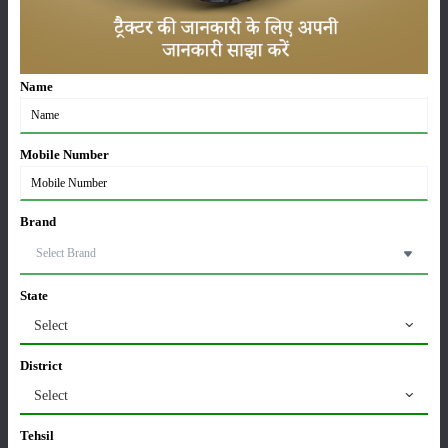
पहल मदद
करेगी।
श्रेणी
Name
Mobile Number
फसल
भंडारण
Brand
कीटनाशक
पशुपालन
State
Select
District
कृषि
समाचार
यंत्र
Select
Tehsil