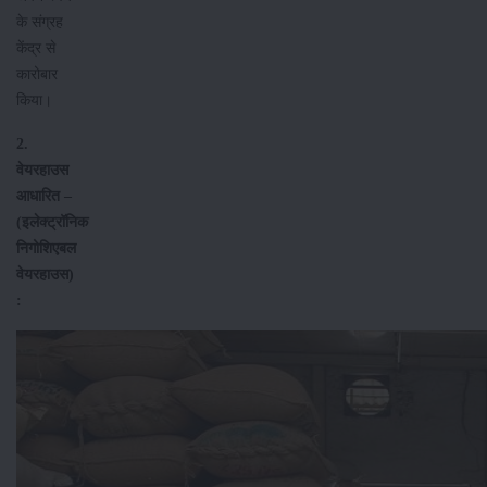
के संग्रह
केंद्र से
कारोबार
किया।
2.
वेयरहाउस
आधारित –
(इलेक्ट्रॉनिक
निगोशिएबल
वेयरहाउस)
: