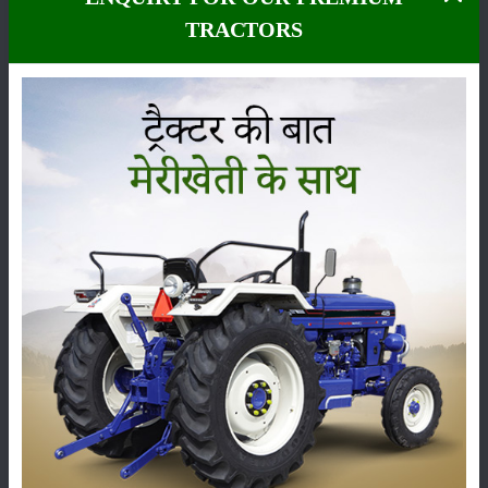
इंटर-
प्लेटफॉर्म
TRACTORS
ट्रेड /
व्यापार कर
सकते हैं।
अंतर-
परिचालन
सुविधाओं
और इसके
विपरीत का
उपयोग
करके
व्यापार के
लिए और
अधिक
बाजारों
तक पहुंच
बनाने के
लिए यह