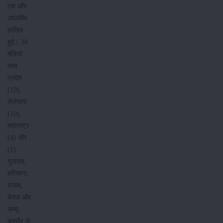
एक और
उपलब्धि
हासिल
हुई। 38
मंडियां
मध्य
प्रदेश
(19),
तेलंगाना
(10),
महाराष्ट्र
(4) और
(1)
गुजरात,
हरियाणा,
पंजाब,
केरल और
जम्मू-
कश्मीर से