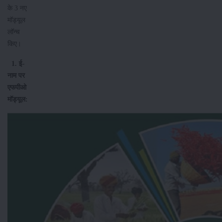
के 3 नए
मॉड्यूल
लॉन्च
किए।
1. ई-
नाम पर
एफपीओ
मॉड्यूल: