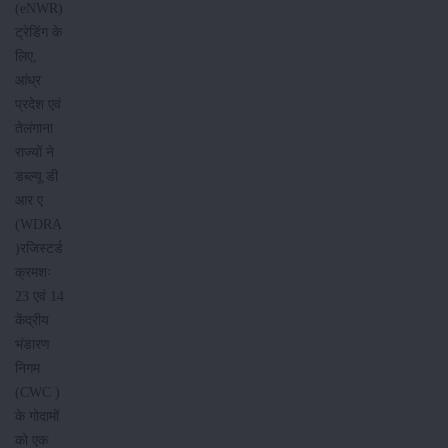
(eNWR)
ट्रेडिंग के
लिए,
आंध्र
प्रदेश एवं
तेलंगाना
राज्यों ने
डब्ल्यू डी
आर ए
(WDRA
)रजिस्टर्ड
क्रमशः
23 एवं 14
केंद्रीय
भंडारण
निगम
(CWC )
के गोदामों
को एक