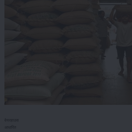
वेयरहाउस
आधारित