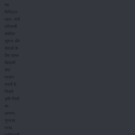
यह
डिजिटल
पहल, सभी
एपीएमसी
संबंधित
सूचना और
सेवाओं के
लिए एकल
खिड़की
सेवा
प्रदान
करती है,
जिसमें
कृषि जिंसों
का
आगमन,
गुणवत्ता
परख,