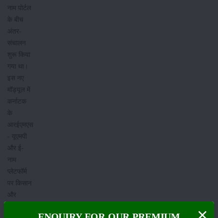
नाम पोर्टल
के बीच
अंतर-
संचालन
शुरू किया
गया था।
इस नए
मॉड्यूल में
कर्नाटक
के
आरईएमएस
- यूएमपी
और ई-
नाम
प्लेटफॉर्म
पर किसान
और
व्यापारी
ENQUIRY FOR OUR PREMIUM