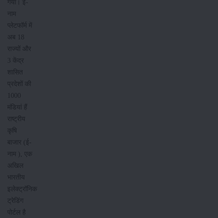
गया। ई-
नाम
प्लेटफॉर्म में
अब 18
राज्यों और
3 केंद्र
शासित
प्रदेशों की
1000
मंडियां हैं
राष्ट्रीय
कृषि
बाजार (ई-
नाम ), एक
अखिल
भारतीय
इलेक्ट्रॉनिक
ट्रेडिंग
पोर्टल है