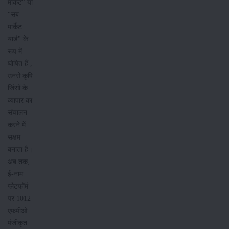
मार्केट" या
"सब
मार्केट
यार्ड" के
रूप में
घोषित हैं ,
उनसे कृषि
जिंसों के
व्यापार का
संचालन
करने में
सक्षम
बनाता है।
अब तक,
ई-नाम
प्लेटफॉर्म
पर 1012
एफपीओ
पंजीकृत