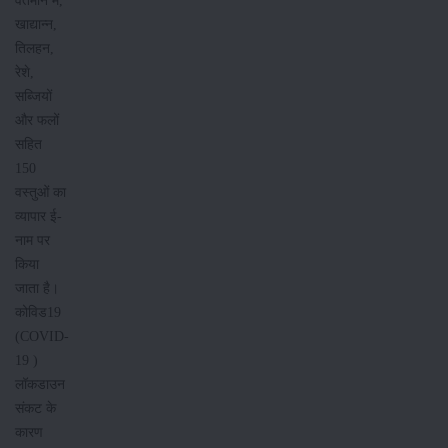
वर्तमान में,
खाद्यान्न,
तिलहन,
रेशे,
सब्जियों
और फलों
सहित
150
वस्तुओं का
व्यापार ई-
नाम पर
किया
जाता है।
कोविड19
(COVID-
19 )
लॉकडाउन
संकट के
कारण