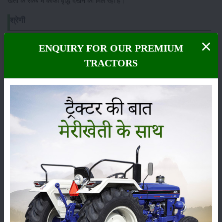
खेती के रकबे मे काफी वृद्धि देखने को मिल रही है।
श्रेणी
ENQUIRY FOR OUR PREMIUM
TRACTORS
फसल
भंडारण
कीटनाशक
पशुपालन
कृषि यंत्र
समाचार