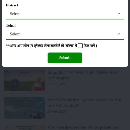
28-Mar-2026
District
Select
पूसा कृषि विज्ञान मेला 2026: 25–27 फरवरी को आयोजन
24-Feb-2026
Tehsil
Select
किसान क्रेडिट कार्ड (KCC) में बड़े सुधार की तैयारी: RBI की
**अगर आप लोन पर ट्रैक्टर लेना चाहते है तो 'बॉक्स' में
टिक
करें।
नई पहल से किसानों को मिलेगा फायदा
13-Feb-2026
Submit
Budget 2026: ‘भारत विस्तार’ से कृषि में डिजिटल और AI
क्रांति की शुरुआत
01-Feb-2026
किसानों के लिए बड़ी सौगात: सूर्य योजना में बदलाव, अब सोलर
पंप पर 90% तक सब्सिडी!
23-Nov-2025
नवंबर में ब्रोकली की इन दो किस्मो की करें बुवाई होगी अच्छी