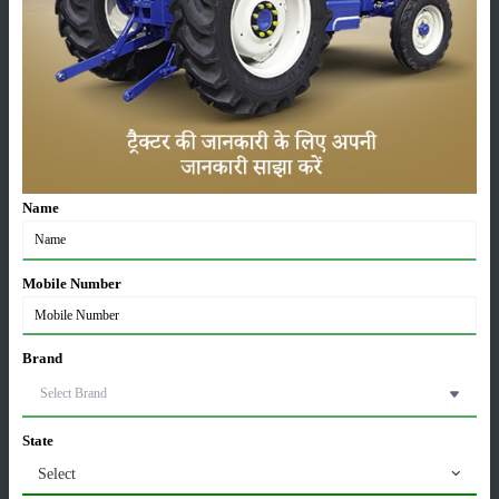
सम्पादकीय
अन्य
लाड़ली बहना योजना की 36वीं किस्त जारी, करोड़ों महिलाओं के
खातों में पहुंचे 1500 रुपये
16-May-2026
Name
ट्रैक्टर बिक्री में महिंद्रा ने अप्रैल 2026 में दर्ज की 20% से
अधिक वृद्धि
Mobile Number
01-May-2026
Sonalika Tractors Achieves Record Sales of 1,80,504
Brand
Units in FY’26
02-Apr-2026
State
मसूर की एमएसपी खरीद पर सरकार से मिली मंजूरी: किसानों को
Select
मिली बड़ी राहत