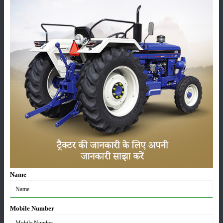
फसल
भंडारण
कीटनाशक
पशुपालन
कृषि यंत्र
समाचार
Name
सम्पादकीय
अन्य
Mobile Number