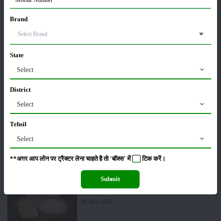
पूसा बासमती 1882: सूखे में भी बेहतरीन उत्पादन देने वाली
भारत की पहली सूखा-सहिष्णु बासमती किस्म
Brand
22-Jun-2026
करेले की खेती कैसे करें: होगी लाखों रुपए की कमाई
State
29-May-2026
Select
District
सीताफल की खेती कैसे करें: होगी लाखों रुपए की कमाई
Select
21-May-2026
Tehsil
Select
ग्वार की खेती कैसे करें: जानें खेती का सही समय और उन्नत
किस्में
**अगर आप लोन पर ट्रैक्टर लेना चाहते है तो 'बॉक्स' में
टिक
करें।
17-May-2026
Submit
हींग की खेती कैसे करें: होंगी लाखों रुपए की कमाई
06-May-2026