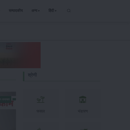
सम्पादकीय
अन्य
हिंदी
श्रेणी
न-समाचार
फसल
भंडारण