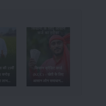
 की 19वीं
किसान क्रेडिट कार्ड
8 करोड़
(KCC) – खेती के लिए
ा लाभ...
आसान लोन समाधान...