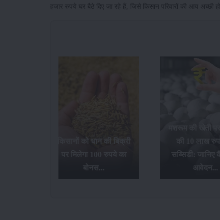
हजार रुपये घर बैठे दिए जा रहे हैं, जिसे किसान परिवारों की आय अच्छ
मशरूम की खेती प
गन फ्रूट
किसानों को धान की बिक्री
की 10 लाख रुप
 देगी
पर मिलेगा 100 रुपये का
सब्सिडी: जानिए कै
ड़ी...
बोनस...
आवेदन...