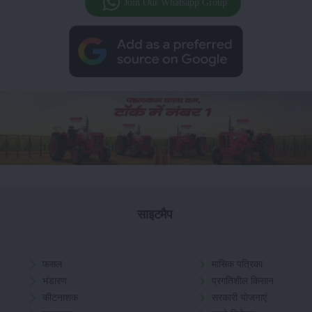
Join Our Whatsapp Group
साइटमैप
फसल
मासिक पत्रिका
भंडारण
प्रगतिशील किसान
कीटनाशक
सरकारी योजनाएं