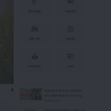
कीटनाशक
पशुपालन
कृषि यंत्र
समाचार
सम्पादकीय
अन्य
लाड़ली बहना योजना की 36वीं किस्त
जारी, करोड़ों महिलाओं के खातों में पहुंचे
1500 रुपये
16-May-2026
ट्रैक्टर बिक्री में महिंद्रा ने अप्रैल 2026