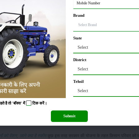
Brand
भेज किया आर्थिक सशक्तिकरण
State
र जेठानी को योजना का लाभ उठाने के लिए अलग अलग रजिस्ट्रेशन फार्म भरने होंगे. जिसके मुत
ें शर्ट सिर्फ यही है कि, महिला के नाम पर किसी तरह का कोई भी चार पहिये वाला वाहन नहीं 
Select
तर्गत परिवार की आय ढ़ाई लाकह रुपये सलाना या 5 एकड़ से कम जमीन होनी चाहिए.
District
Select
्यम वर्गीय परिवारों की देवरानी और जेठानी को फायदा मिलेगा.
िना एक हजार रुपये मिलेगा.
Tehsil
 से बढ़ाकर एक हजार रुपये तक कर दी गयी है.
Select
िए जाएंगे.
ाएं और बुजुर्ग सास या मां तीनों की राशि मिलकर ३६ हजार सालाना आय सरकार की तरफ से दी जा
 है तो 'बॉक्स' में
टिक
करें।
 शिवराज सरकार की तरफ से 4 हजार रुपये सालाना दिए जा रहे हैं.
Submit
को पेंशन; जाने क्या है स्कीम
कुछ इस तरह सरकार की योजना के तहत किसान परिवार को घर