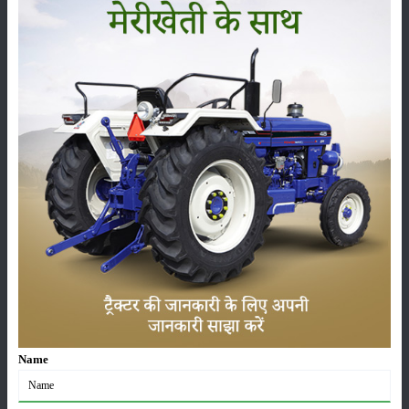
सम्पादकीय
अन्य
लाड़ली बहना योजना की 36वीं किस्त जारी, करोड़ों महिलाओं के
खातों में पहुंचे 1500 रुपये
16-May-2026
ट्रैक्टर बिक्री में महिंद्रा ने अप्रैल 2026 में दर्ज की 20% से
अधिक वृद्धि
01-May-2026
Sonalika Tractors Achieves Record Sales of 1,80,504
Units in FY’26
02-Apr-2026
मसूर की एमएसपी खरीद पर सरकार से मिली मंजूरी: किसानों को
Name
मिली बड़ी राहत
28-Mar-2026