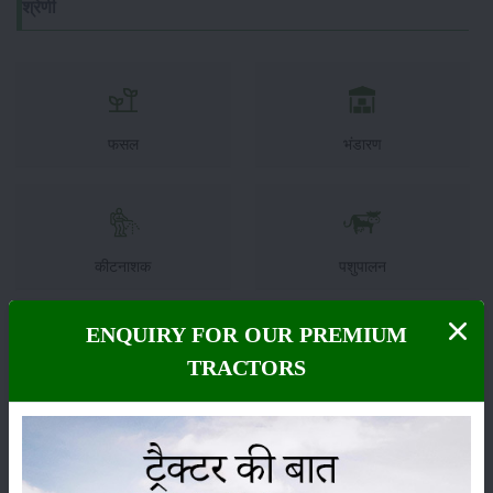
श्रेणी
फसल
भंडारण
कीटनाशक
पशुपालन
ENQUIRY FOR OUR PREMIUM
TRACTORS
कृषि यंत्र
समाचार