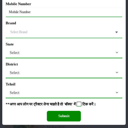
Mobile Number
पूसा कृषि विज्ञान मेला 2026: 25–27 फरवरी को आयोजन
24-Feb-2026
Brand
किसान क्रेडिट कार्ड (KCC) में बड़े सुधार की तैयारी: RBI की
नई पहल से किसानों को मिलेगा फायदा
State
13-Feb-2026
Select
Budget 2026: ‘भारत विस्तार’ से कृषि में डिजिटल और AI
District
क्रांति की शुरुआत
Select
01-Feb-2026
Tehsil
किसानों के लिए बड़ी सौगात: सूर्य योजना में बदलाव, अब सोलर
Select
पंप पर 90% तक सब्सिडी!
23-Nov-2025
**अगर आप लोन पर ट्रैक्टर लेना चाहते है तो 'बॉक्स' में
टिक
करें।
नवंबर में ब्रोकली की इन दो किस्मो की करें बुवाई होगी अच्छी
Submit
पैदावार - जानें, पूरी जानकारी
18-Nov-2025