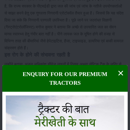
है, कि राज्य सरकार के पीएचईडी द्वारा जल की जांच एवं जांच के नतीजे उपयोगकर्ताओं
से साझा करने हेतु एक गुणवत्ता निगरानी प्रोटोकॉल तैयार हुआ है। जिससे कि यह संदेश
दिया जा सके कि निगरानी प्रणाली उपस्थित है। पूछे जाने पर जठरांध्र विज्ञानी
(गैस्ट्रोएंटरोलॉजिस्ट) मनोज कुमार ने बताया कि अच्छे से उपचारित जल का सेवन
मानव स्वास्थ्य हेतु गंभीर बात नहीं है। पीने लायक जल के दूषित होने की वजह से
विभिन्न तरह की बीमारियां जैसे हेपेटाइटिस, हैजा, टाइफाइड, डायरिया एवं बाकी वायरल
संक्रमण होते हैं।
इस रोग के होने की संभावना रहती है
उन्होंने बताया, भूजल अधिकांश सीवेज लाइनों में रिसाव अथवा सेप्टिक टैंक के जरिए से
दूषित हो जाता है। इसके अंतर्गत समकुल घुलित ठोस पदार्थों का स्तर ज्यादा होता है।
ENQUIRY FOR OUR PREMIUM
जल को पीने लायक बनाने के लिए अनिवार्य तौर से कम करने की जरूरत होती है। इसमें
TRACTORS
बाकी खतरनाक तत्व भी मौजूद हो सकते हैं, जैसे कि फ्लोराइड युक्त जल से फ्लोरोसिस
होने की संभावना रहती है।
श्रेणी