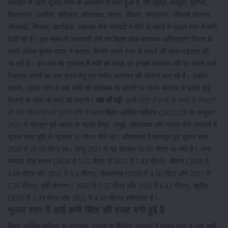
मानसून से पहले भूजल स्तर के आकलन से ज्ञात हुआ है, कि सुपौल, मधेपुरा, पूर्णिया,
किशनगंज, अररिया, कटिहार, औरंगाबाद, सारण, सीवान, गोपालगंज, पश्चिमी चंपारण,
सीतामढ़ी, शिवहर, खगड़िया, सहरसा जैसे जनपदों में बीते दो सालों में भूजल स्तर में कमी
देखी गई है। इस संबंध में जानकारी लेने पर बिहार लोक स्वास्थ्य अभियंत्रण विभाग के
मंत्री ललित कुमार यादव ने बताया, विभाग अपने स्तर से मामले की जांच-पड़ताल की
जा रही है। हम जल की गुणवत्ता में कमी की वजह एवं इसकी रोकथाम की जा सकने वाले
निवारक कदमों का पता करने हेतु एक नवीन अध्ययन की योजना बना रहे हैं। उन्होंने
बताया, भूजल स्तर में आई कमी की रोकथाम के उपायों पर राज्य सरकार के बाकी जुड़े
विभागों के साथ भी चर्चा की जाएगी।
यह भी पढ़ें:
कृषि क्षेत्र में पानी के कमी से निपटने
के लिए किसानों को उठाने होंगे ये कदम
बिहार आर्थिक सर्वेक्षण (2022-23) के अनुरूप
2021 में मानसून पूर्व अवधि के चलते कैमूर, जमुई, औरंगाबाद और नवादा जैसे जनपदों में
भूजल स्तर भूमि से न्यूनतम 10 मीटर नीचे था। औरंगाबाद में मानसून पूर्व भूजल स्तर
2020 में 10.59 मीटर था। परंतु 2021 में यह घटकर 10.97 मीटर रह गया है। अन्य
जनपद जैसे सारण (2020 में 5.55 मीटर से 2021 में 5.83 मीटर), सीवान (2020 में
4.66 मीटर और 2021 में 5.4 मीटर), गोपालगंज (2020 में 4.10 मीटर और 2021 में
5.35 मीटर), पूर्वी चंपारण ( 2020 में 5.52 मीटर और 2021 में 6.12 मीटर), सुपौल
(2020 में 3.39 मीटर और 2021 में 4.93 मीटर) शम्मिलित हैं।
भूजल स्तर में आई कमी चिंता की वजह बनी हुई है
बिहार आर्थिक सर्वेक्षण के मुताबिक, प्रदेश के विभिन्न जनपदों में भूजल स्तर में आई कमी