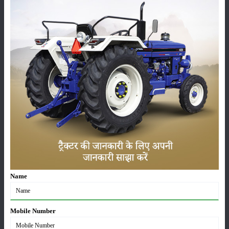
फसल
भंडारण
कीटनाशक
पशुपालन
कृषि यंत्र
समाचार
Name
सम्पादकीय
अन्य
Mobile Number
लाड़ली बहना योजना की 36वीं किस्त जारी, करोड़ों महिलाओं के