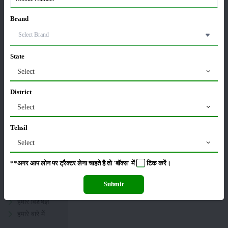
Brand
साइटमैप
State
Select
फसल
District
भंडारण
Select
कीटनाशक
पशुपालन
Tehsil
सम्पादकीय
Select
मासिक पत्रिका
**अगर आप लोन पर ट्रैक्टर लेना चाहते है तो 'बॉक्स' में
टिक
करें।
प्रगतिशील
किसान
Submit
सरकारी योजनाएं
हमारे विशेषज्ञ
हमारे बारे में