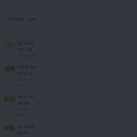
सम्पादकीय
अन्य
पूसा बासमती
1882: सूखे में
भी बेहतरीन
22-Jun-2026
उत्पादन देने
करेले की खेती
वाली भारत की
कैसे करें: होगी
पहली सूखा-
लाखों रुपए की
29-May-
सहिष्णु
2026
कमाई
बासमती किस्म
सीताफल की
खेती कैसे करें:
होगी लाखों
21-May-
2026
रुपए की कमाई
ग्वार की खेती
कैसे करें: जानें