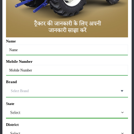
लाड़ली बहना योजना की 36वीं किस्त जारी, करोड़ों महिलाओं के
खातों में पहुंचे 1500 रुपये
16-May-2026
ट्रैक्टर बिक्री में महिंद्रा ने अप्रैल 2026 में दर्ज की 20% से
Name
अधिक वृद्धि
01-May-2026
Mobile Number
Sonalika Tractors Achieves Record Sales of 1,80,504
Units in FY’26
02-Apr-2026
Brand
मसूर की एमएसपी खरीद पर सरकार से मिली मंजूरी: किसानों को
मिली बड़ी राहत
State
28-Mar-2026
Select
पूसा कृषि विज्ञान मेला 2026: 25–27 फरवरी को आयोजन
District
24-Feb-2026
Select