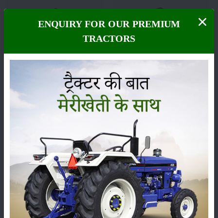
ENQUIRY FOR OUR PREMIUM
फसल
भंडारण
TRACTORS
कीटनाशक
पशुपालन
कृषि यंत्र
समाचार
सम्पादकीय
अन्य