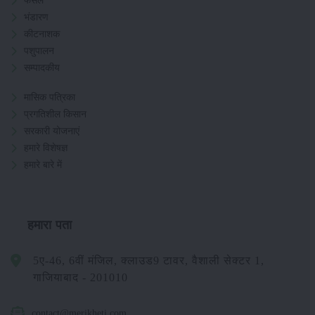
फसल
भंडारण
कीटनाशक
पशुपालन
सम्पादकीय
मासिक पत्रिका
प्रगतिशील किसान
सरकारी योजनाएं
हमारे विशेषज्ञ
हमारे बारे में
हमारा पता
5ए-46, 6वीं मंजिल, क्लाउड9 टावर, वैशाली सेक्टर 1,
गाजियाबाद - 201010
contact@merikheti.com