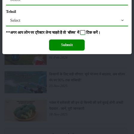
Tehsil
किसान क्रेडिट कार्ड (KCC) में बड़े सुधार की तैयारी: RBI की
Select
नई पहल से किसानों को मिलेगा फायदा
13-Feb-2026
**अगर आप लोन पर ट्रैक्टर लेना चाहते है तो 'बॉक्स' में
टिक
करें।
Submit
Budget 2026: ‘भारत विस्तार’ से कृषि में डिजिटल और AI
क्रांति की शुरुआत
01-Feb-2026
किसानों के लिए बड़ी सौगात: सूर्य योजना में बदलाव, अब सोलर
पंप पर 90% तक सब्सिडी!
23-Nov-2025
नवंबर में ब्रोकली की इन दो किस्मो की करें बुवाई होगी अच्छी
पैदावार - जानें, पूरी जानकारी
18-Nov-2025