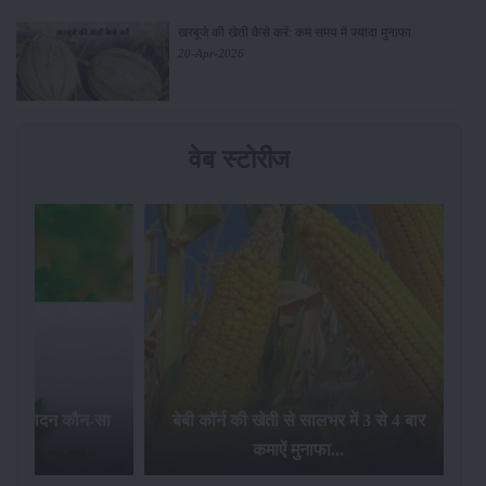
खरबूजे की खेती कैसे करें: कम समय में ज्यादा मुनाफा
20-Apr-2026
वेब स्टोरीज
का उत्पादन कौन-सा
बेबी कॉर्न की खेती से सालभर में 3 से 4 बार
ै...
कमाऐं मुनाफा...