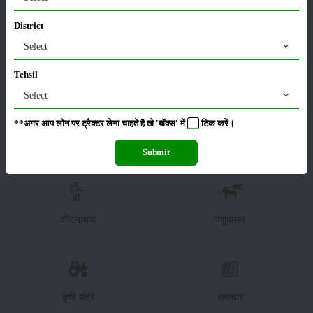
बीएलबी के खिलाफ चल रही लड़ाई में वैज्ञानिकों, किसानों और नीति निर्माताओं के बीच
District
निरंतर अनुसंधान और सहयोग महत्वपूर्ण है।
Select
श्रेणी
Tehsil
Select
**अगर आप लोन पर ट्रैक्टर लेना चाहते है तो 'बॉक्स' में
टिक
करें।
फसल
भंडारण
Submit
कीटनाशक
पशुपालन
कृषि यंत्र
समाचार