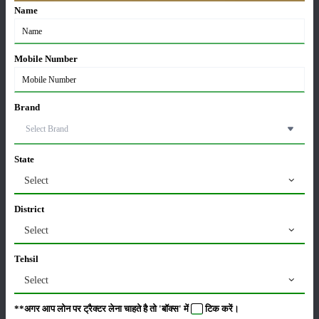
Name
उन्नत किस्में किस तरह फसल उत्पादन में अपना बहुमूल्य
Mobile Number
योगदान देती हैं
30-Apr-2025
Brand
वरिष्ठ कृषि वैज्ञानिक डॉ. एम.एल. जाट बने ICAR के नए
महानिदेशक और डेयर सचिव
21-Apr-2025
State
Select
कर्ज लेकर घाटे की खेती: किसानों के लिए विनाशकारी चक्र
08-Apr-2025
District
Select
मेरीखेती द्वारा आयोजित मार्च की किसान पंचायत में नवीनतम
Tehsil
कृषि तकनीकों पर हुई चर्चा
Select
03-Apr-2025
**अगर आप लोन पर ट्रैक्टर लेना चाहते है तो 'बॉक्स' में
टिक
करें।