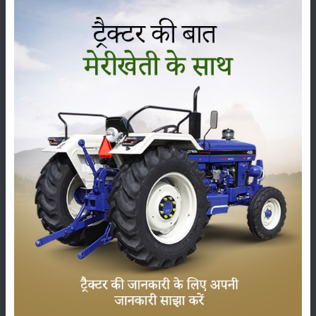
कृषि यंत्र
समाचार
सम्पादकीय
अन्य
भारतीय कृषि का नया दौर: परंपराओं के साथ तकनीकी प्रगति
की यात्रा
16-Jun-2025
स्पासमोविन वेट बोलस: एक भरोसेमंद पेट दर्द निवारक पशु
औषधि
12-Jun-2025
हाइड्रोपोनिक चारा विधि से बना सकते है पशुओं के लिए चारा
04-Jun-2025