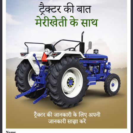
कृषि यंत्र
समाचार
सम्पादकीय
अन्य
पूसा बासमती 1882: सूखे में भी बेहतरीन उत्पादन देने वाली
भारत की पहली सूखा-सहिष्णु बासमती किस्म
22-Jun-2026
करेले की खेती कैसे करें: होगी लाखों रुपए की कमाई
29-May-2026
सीताफल की खेती कैसे करें: होगी लाखों रुपए की कमाई
21-May-2026
Name