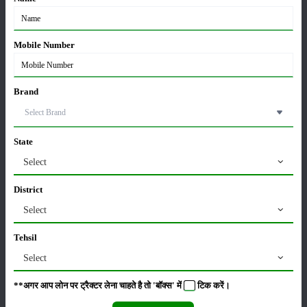
ग्वार की खेती कैसे करें: जानें खेती का सही समय और उन्नत
किस्में
Mobile Number
17-May-2026
हींग की खेती कैसे करें: होंगी लाखों रुपए की कमाई
Brand
06-May-2026
State
बंजर जमीन में अश्वगंधा की खेती कैसे करें: सही तरीका, समय
Select
और उन्नत तकनीकें
03-May-2026
District
Select
आधुनिक तकनीक से चीकू की खेती कैसे करें: जानें पूरी
जानकारी
Tehsil
27-Apr-2026
Select
सरकार से किसानों को बड़ी राहत - बिना फार्मर रजिस्ट्रेशन के
**अगर आप लोन पर ट्रैक्टर लेना चाहते है तो 'बॉक्स' में
टिक
करें।
बेच सकेंगे गेहूं