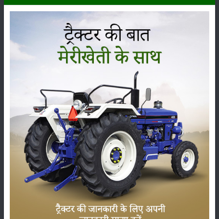
कृषि यंत्र
समाचार
सम्पादकीय
अन्य
लाड़ली बहना योजना की 36वीं किस्त जारी, करोड़ों महिलाओं के
खातों में पहुंचे 1500 रुपये
16-May-2026
ट्रैक्टर बिक्री में महिंद्रा ने अप्रैल 2026 में दर्ज की 20% से
अधिक वृद्धि
01-May-2026