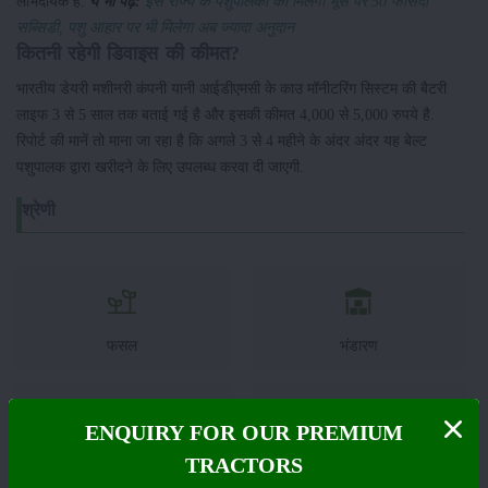
लाभदायक है.
ये भी पढ़ें:
इस राज्य के पशुपालकों को मिलेगा भूसे पर 50 फीसदी
सब्सिडी, पशु आहार पर भी मिलेगा अब ज्यादा अनुदान
कितनी रहेगी डिवाइस की कीमत?
भारतीय डेयरी मशीनरी कंपनी यानी आईडीएमसी के काउ मॉनीटरिंग सिस्टम की बैटरी
लाइफ 3 से 5 साल तक बताई गई है और इसकी कीमत 4,000 से 5,000 रुपये है.
रिपोर्ट की मानें तो माना जा रहा है कि अगले 3 से 4 महीने के अंदर अंदर यह बेल्ट
पशुपालक द्वारा खरीदने के लिए उपलब्ध करवा दी जाएगी.
श्रेणी
फसल
भंडारण
ENQUIRY FOR OUR PREMIUM
TRACTORS
कीटनाशक
पशुपालन