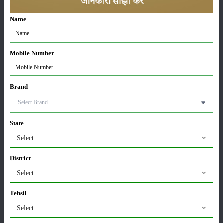
Sonalika Tractors Achieves Record Sales of 1,80,504
Name
Units in FY’26
02-Apr-2026
Mobile Number
मसूर की एमएसपी खरीद पर सरकार से मिली मंजूरी: किसानों को
मिली बड़ी राहत
28-Mar-2026
Brand
पूसा कृषि विज्ञान मेला 2026: 25–27 फरवरी को आयोजन
24-Feb-2026
State
Select
किसान क्रेडिट कार्ड (KCC) में बड़े सुधार की तैयारी: RBI की
District
नई पहल से किसानों को मिलेगा फायदा
Select
13-Feb-2026
Tehsil
Budget 2026: ‘भारत विस्तार’ से कृषि में डिजिटल और AI
Select
क्रांति की शुरुआत
01-Feb-2026