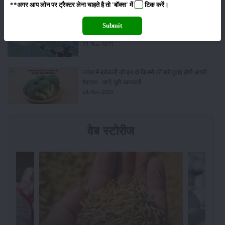
**अगर आप लोन पर ट्रैक्टर लेना चाहते है तो 'बॉक्स' में
टिक
करें।
किसानों के लिए बड़ी सौगात: सूर्य योजना में बदलाव, अब सोलर
Submit
पंप पर 90% तक सब्सिडी!
23-Nov-2025
नवंबर में ब्रोकली की इन दो किस्मो की करें बुवाई होगी अच्छी
पैदावार - जानें, पूरी जानकारी
18-Nov-2025
वेब स्टोरीज