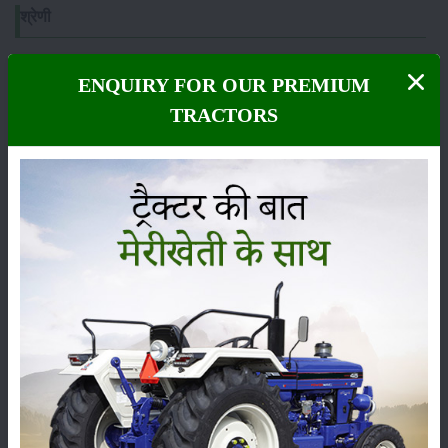
श्रेणी
ENQUIRY FOR OUR PREMIUM
TRACTORS
फसल
भंडारण
कीटनाशक
पशुपालन
कृषि यंत्र
समाचार