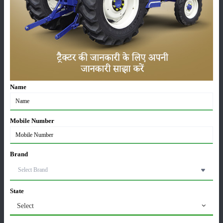
सम्पादकीय
अन्य
लाड़ली बहना योजना की 36वीं किस्त जारी, करोड़ों महिलाओं के
खातों में पहुंचे 1500 रुपये
16-May-2026
Name
ट्रैक्टर बिक्री में महिंद्रा ने अप्रैल 2026 में दर्ज की 20% से
अधिक वृद्धि
01-May-2026
Mobile Number
Sonalika Tractors Achieves Record Sales of 1,80,504
Brand
Units in FY’26
02-Apr-2026
State
मसूर की एमएसपी खरीद पर सरकार से मिली मंजूरी: किसानों को
मिली बड़ी राहत
Select
28-Mar-2026